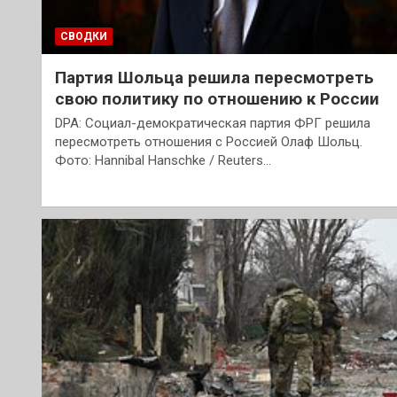
СВОДКИ
Партия Шольца решила пересмотреть
свою политику по отношению к России
DPA: Социал-демократическая партия ФРГ решила
пересмотреть отношения с Россией Олаф Шольц.
Фото: Hannibal Hanschke / Reuters…