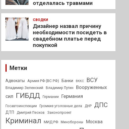
отделалась травмами
СВОДКИ
Дизайнер назвал причину
необходимости посидеть в
свадебном платье перед
покупкой
Метки
ВСУ
Адвокаты
Банки
Армия РФ (ВС РФ)
ВККС
Вооруженных
Владимир Зеленский
Владимир Путин
ГИБДД
Германия
сил
Германии
ДПС
Госавтоинспекции
Громкие уголовные дела
ДНР
ДТП
Дмитрий Песков
Законопроект
Криминал
Москва
МИД РФ
Минобороны