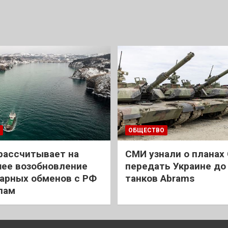
ОБЩЕСТВО
рассчитывает на
СМИ узнали о планах
ее возобновление
передать Украине до
арных обменов с РФ
танков Abrams
лам