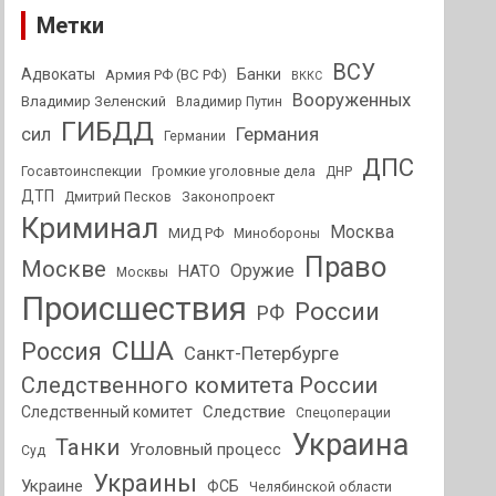
Метки
ВСУ
Адвокаты
Банки
Армия РФ (ВС РФ)
ВККС
Вооруженных
Владимир Зеленский
Владимир Путин
ГИБДД
Германия
сил
Германии
ДПС
Госавтоинспекции
Громкие уголовные дела
ДНР
ДТП
Дмитрий Песков
Законопроект
Криминал
Москва
МИД РФ
Минобороны
Право
Москве
Оружие
НАТО
Москвы
Происшествия
России
РФ
США
Россия
Санкт-Петербурге
Следственного комитета России
Следствие
Следственный комитет
Спецоперации
Украина
Танки
Уголовный процесс
Суд
Украины
Украине
ФСБ
Челябинской области