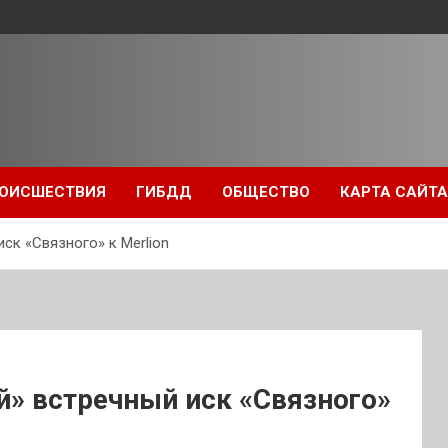
ОИСШЕСТВИЯ
ГИБДД
ОБЩЕСТВО
КАРТА САЙТА
ск «Связного» к Merlion
» встречный иск «Связного»