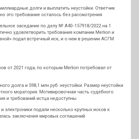
миллиардные долги и выплатить неустойки. Ответчик
 но это требование осталось без рассмотрения.
льное заседание по делу № А40-157918/2022 на 1
тично удовлетворить требования компании Merlion и
зной» подал встречный иск, и о нем в решении АСГМ
в от 2021 года, по которым Merlion потребовал от
ого долга и 598,1 млн руб. неустойки. Размер неустойки
отного моратория. Мотивировочная часть судебного
ния и требований истца недоступны.
 и электроники подали несколько крупных исков к
илась заключения мировых соглашений.