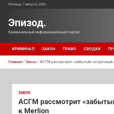
Перейти
Пятница, 7 августа, 2026
к
содержимому
Эпизод.
Криминальный информационный портал.
КРИМИНАЛ
ЗАКОН
ПРАВО
СВОДКИ
ПР
Главная
Закон
АСГМ рассмотрит «забытый» встречный и
ЗАКОН
АСГМ рассмотрит «забытый
к Merlion