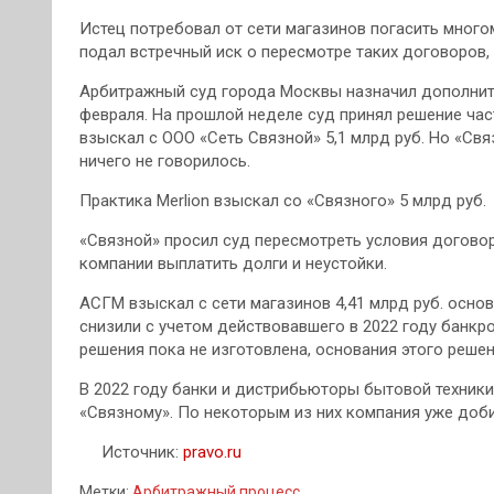
Истец потребовал от сети магазинов погасить много
подал встречный иск о пересмотре таких договоров,
Арбитражный суд города Москвы назначил дополните
февраля. На прошлой неделе суд принял решение час
взыскал с ООО «Сеть Связной» 5,1 млрд руб. Но «Свя
ничего не говорилось.
Практика Merlion взыскал со «Связного» 5 млрд руб.
«Связной» просил суд пересмотреть условия договоро
компании выплатить долги и неустойки.
АСГМ взыскал с сети магазинов 4,41 млрд руб. основн
снизили с учетом действовавшего в 2022 году банкр
решения пока не изготовлена, основания этого реше
В 2022 году банки и дистрибьюторы бытовой техники
«Связному». По некоторым из них компания уже доб
Источник:
pravo.ru
Метки:
Арбитражный процесс