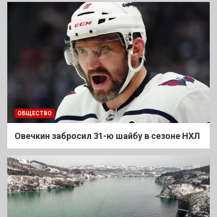
ОБЩЕСТВО
Овечкин забросил 31-ю шайбу в сезоне НХЛ