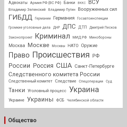
ВСУ
Адвокаты
Банки
Армия РФ (ВС РФ)
ВККС
Вооруженных сил
Владимир Зеленский
Владимир Путин
ГИБДД
Германия
Германии
Госавтоинспекции
ДПС
ДТП
Громкие уголовные дела
ДНР
Дмитрий Песков
Криминал
МИД РФ
Законопроект
Минобороны
Москве
Москва
Оружие
НАТО
Москвы
Происшествия
Право
РФ
США
России
Россия
Санкт-Петербурге
Следственного комитета России
Следствие
Следственный комитет
Спецоперации
Суд
Украина
Танки
Уголовный процесс
Украины
Украине
ФСБ
Челябинской области
Общество