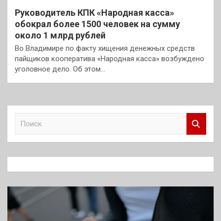
Руководитель КПК «Народная касса»
обокрал более 1500 человек на сумму
около 1 млрд рублей
Во Владимире по факту хищения денежных средств
пайщиков кооператива «Народная касса» возбуждено
уголовное дело. Об этом…
П
о
и
с
к