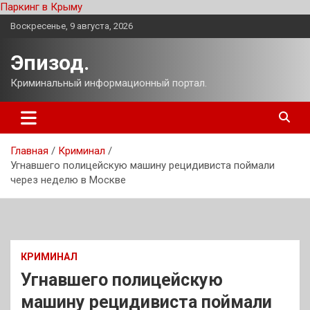
Паркинг в Крыму
Перейти
Воскресенье, 9 августа, 2026
к
содержимому
Эпизод.
Криминальный информационный портал.
Главная
Криминал
Угнавшего полицейскую машину рецидивиста поймали
через неделю в Москве
КРИМИНАЛ
Угнавшего полицейскую
машину рецидивиста поймали