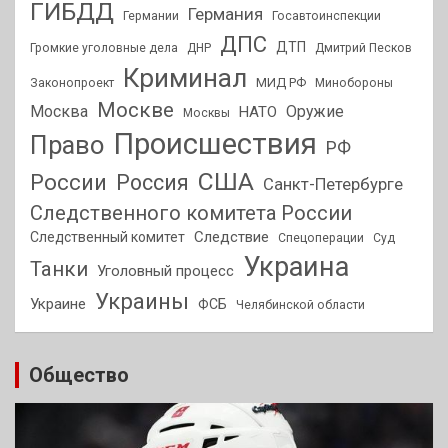
ГИБДД
Германия
Германии
Госавтоинспекции
ДПС
ДТП
Громкие уголовные дела
ДНР
Дмитрий Песков
Криминал
МИД РФ
Законопроект
Минобороны
Москве
Москва
Оружие
НАТО
Москвы
Происшествия
Право
РФ
США
России
Россия
Санкт-Петербурге
Следственного комитета России
Следствие
Следственный комитет
Спецоперации
Суд
Украина
Танки
Уголовный процесс
Украины
Украине
ФСБ
Челябинской области
Общество