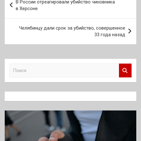
В России отреагировали убийство чиновника
по
в Херсоне
записям
Челябинцу дали срок за убийство, совершенное
33 года назад
П
о
и
с
к