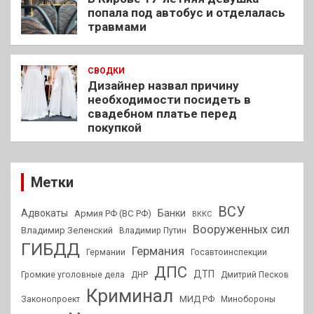
попала под автобус и отделалась
травмами
СВОДКИ
Дизайнер назвал причину
необходимости посидеть в
свадебном платье перед
покупкой
Метки
ВСУ
Адвокаты
Банки
Армия РФ (ВС РФ)
ВККС
Вооруженных сил
Владимир Зеленский
Владимир Путин
ГИБДД
Германия
Германии
Госавтоинспекции
ДПС
ДТП
Громкие уголовные дела
ДНР
Дмитрий Песков
Криминал
МИД РФ
Законопроект
Минобороны