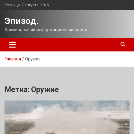
Перейти
Пятница, 7 августа, 2026
к
содержимому
Эпизод.
Криминальный информационный портал.
Главная
Оружие
Метка:
Оружие