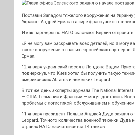
Поставки Западом тяжелого вооружения на Украину у
Украины Андрей Ермак в эфире французского телека
И как партнеры по НАТО склоняют Берлин отправить
«Я не могу вам раскрывать всех деталей, но я могу в
такое вооружение от наших европейских партнеров. Я
Ермак.
12 января украинский посол в Лондоне Вадим Прист
подчеркнув, что Киев хотел бы получить такую технику
американских Abrams и немецких Leopard.
В тот же день эксперты журнала The National Interes
— США, Германии и Франции — могут доставить Воо
проблемы с логистикой, обслуживанием и обучением
11 января президент Польши Анджей Дуда заявил о т
Leopard. Точного количества военной техники Дуда не
странах НАТО насчитывается 14 танков.