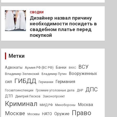
СВОДКИ
Дизайнер назвал причину
необходимости посидеть в
свадебном платье перед
покупкой
Метки
ВСУ
Адвокаты
Банки
Армия РФ (ВС РФ)
ВККС
Вооруженных
Владимир Зеленский
Владимир Путин
ГИБДД
Германия
сил
Германии
ДПС
Госавтоинспекции
Громкие уголовные дела
ДНР
ДТП
Дмитрий Песков
Законопроект
Криминал
Москва
МИД РФ
Минобороны
Право
Москве
Оружие
НАТО
Москвы