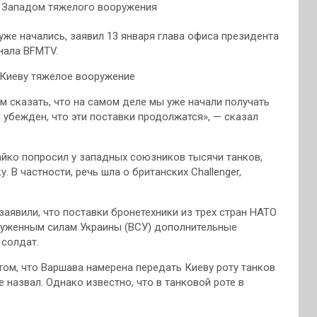
же начались, заявил 13 января глава офиса президента
нала BFMTV.
 Киеву тяжелое вооружение
ам сказать, что на самом деле мы уже начали получать
 убежден, что эти поставки продолжатся», — сказал
айко попросил у западных союзников тысячи танков,
. В частности, речь шла о британских Challenger,
t заявили, что поставки бронетехники из трех стран НАТО
руженным силам Украины (ВСУ) дополнительные
 солдат.
ом, что Варшава намерена передать Киеву роту танков
 назвал. Однако известно, что в танковой роте в