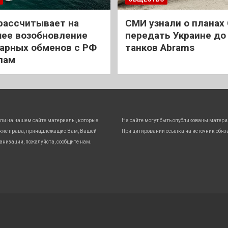
рассчитывает на
СМИ узнали о планах
ее возобновление
передать Украине до
арных обменов с РФ
танков Abrams
лам
ли на нашем сайте материалы, которые
На сайте могут быть опубликованы матери
кие права, принадлежащие Вам, Вашей
При цитировании ссылка на источник обяз
анизации, пожалуйста, сообщите нам.