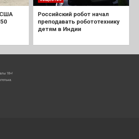
 США
Российский робот начал
 50
преподавать робототехнику
детям в Индии
алы 18+!
ательна.