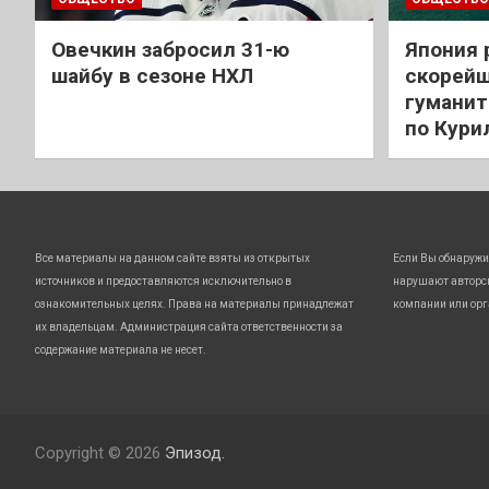
Овечкин забросил 31-ю
Япония 
шайбу в сезоне НХЛ
скорейш
гуманит
по Кури
Все материалы на данном сайте взяты из открытых
Если Вы обнаружи
источников и предоставляются исключительно в
нарушают авторс
ознакомительных целях. Права на материалы принадлежат
компании или орг
их владельцам. Администрация сайта ответственности за
содержание материала не несет.
Copyright © 2026
Эпизод.