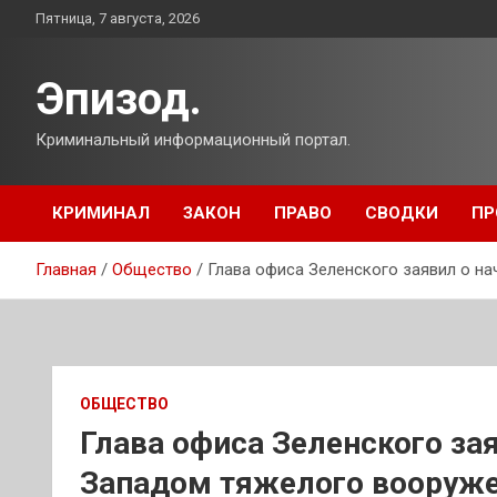
Перейти
Пятница, 7 августа, 2026
к
содержимому
Эпизод.
Криминальный информационный портал.
КРИМИНАЛ
ЗАКОН
ПРАВО
СВОДКИ
ПР
Главная
Общество
Глава офиса Зеленского заявил о н
ОБЩЕСТВО
Глава офиса Зеленского за
Западом тяжелого вооруж