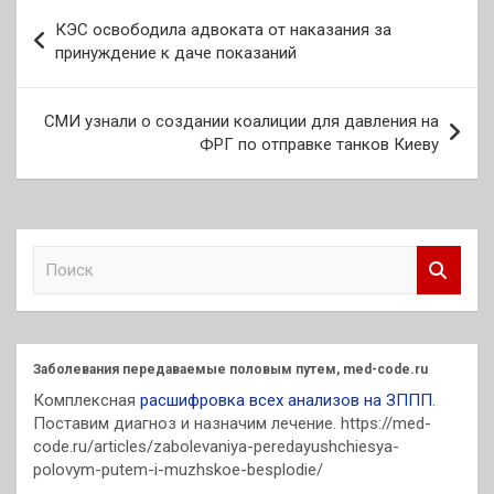
Навигация
КЭС освободила адвоката от наказания за
по
принуждение к даче показаний
записям
СМИ узнали о создании коалиции для давления на
ФРГ по отправке танков Киеву
П
о
и
с
к
Заболевания передаваемые половым путем, med-code.ru
Комплексная
расшифровка всех анализов на ЗППП
.
Поставим диагноз и назначим лечение. https://med-
code.ru/articles/zabolevaniya-peredayushchiesya-
polovym-putem-i-muzhskoe-besplodie/