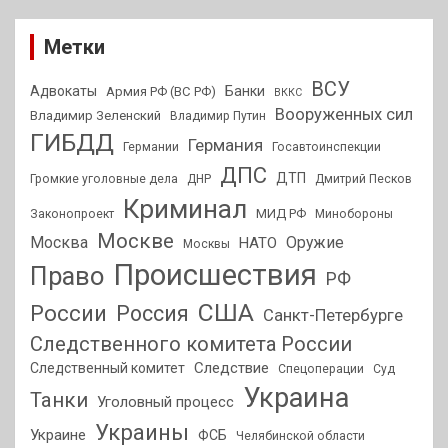
Метки
ВСУ
Адвокаты
Банки
Армия РФ (ВС РФ)
ВККС
Вооруженных сил
Владимир Зеленский
Владимир Путин
ГИБДД
Германия
Германии
Госавтоинспекции
ДПС
ДТП
Громкие уголовные дела
ДНР
Дмитрий Песков
Криминал
МИД РФ
Законопроект
Минобороны
Москве
Москва
Оружие
НАТО
Москвы
Происшествия
Право
РФ
США
России
Россия
Санкт-Петербурге
Следственного комитета России
Следствие
Следственный комитет
Спецоперации
Суд
Украина
Танки
Уголовный процесс
Украины
Украине
ФСБ
Челябинской области