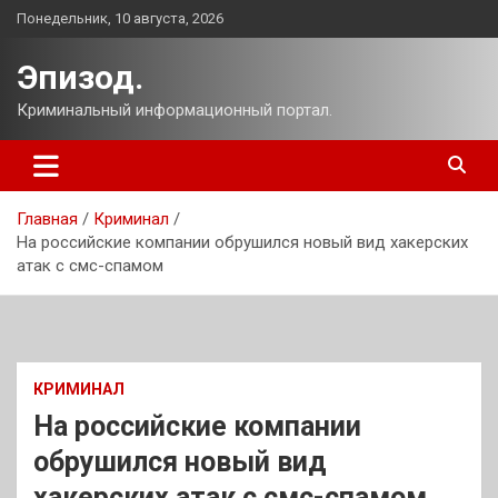
Перейти
Понедельник, 10 августа, 2026
к
содержимому
Эпизод.
Криминальный информационный портал.
Главная
Криминал
На российские компании обрушился новый вид хакерских
атак с смс-спамом
КРИМИНАЛ
На российские компании
обрушился новый вид
хакерских атак с смс-спамом