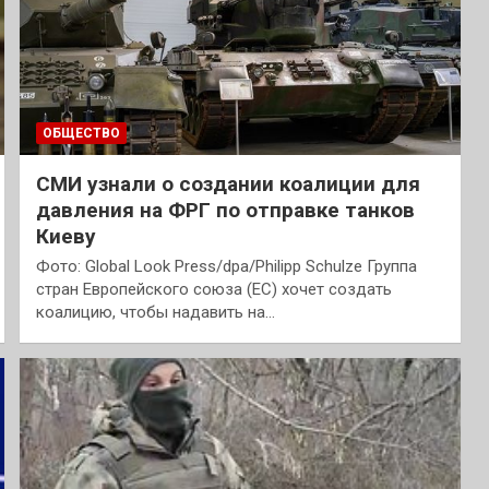
ОБЩЕСТВО
СМИ узнали о создании коалиции для
давления на ФРГ по отправке танков
Киеву
Фото: Global Look Press/dpa/Philipp Schulze Группа
стран Европейского союза (ЕС) хочет создать
коалицию, чтобы надавить на…