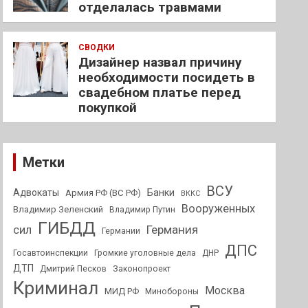
отделалась травмами
СВОДКИ
Дизайнер назвал причину
необходимости посидеть в
свадебном платье перед
покупкой
Метки
ВСУ
Адвокаты
Банки
Армия РФ (ВС РФ)
ВККС
Вооруженных
Владимир Зеленский
Владимир Путин
ГИБДД
Германия
сил
Германии
ДПС
Госавтоинспекции
Громкие уголовные дела
ДНР
ДТП
Дмитрий Песков
Законопроект
Криминал
Москва
МИД РФ
Минобороны