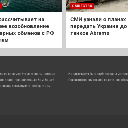
ОБЩЕСТВО
рассчитывает на
СМИ узнали о планах
ее возобновление
передать Украине до
арных обменов с РФ
танков Abrams
лам
ли на нашем сайте материалы, которые
На сайте могут быть опубликованы матери
кие права, принадлежащие Вам, Вашей
При цитировании ссылка на источник обяз
анизации, пожалуйста, сообщите нам.