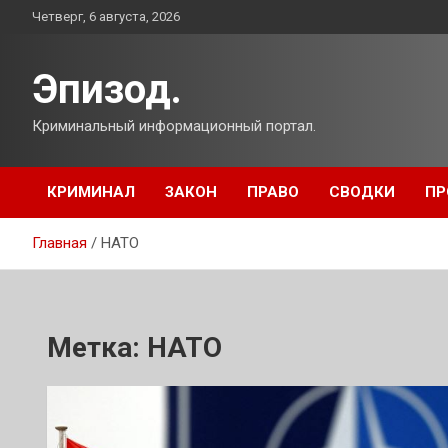
Перейти
Четверг, 6 августа, 2026
к
содержимому
Эпизод.
Криминальный информационный портал.
КРИМИНАЛ
ЗАКОН
ПРАВО
СВОДКИ
ПР
Главная
НАТО
Метка:
НАТО