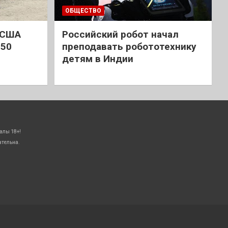
ОБЩЕСТВО
 США
Российский робот начал
 50
преподавать робототехнику
детям в Индии
алы 18+!
ательна.