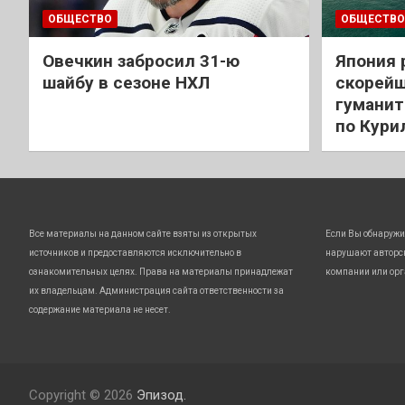
ОБЩЕСТВО
ОБЩЕСТВО
Овечкин забросил 31-ю
Япония 
шайбу в сезоне НХЛ
скорейш
гуманит
по Кури
Все материалы на данном сайте взяты из открытых
Если Вы обнаружи
источников и предоставляются исключительно в
нарушают авторс
ознакомительных целях. Права на материалы принадлежат
компании или орг
их владельцам. Администрация сайта ответственности за
содержание материала не несет.
Copyright © 2026
Эпизод.