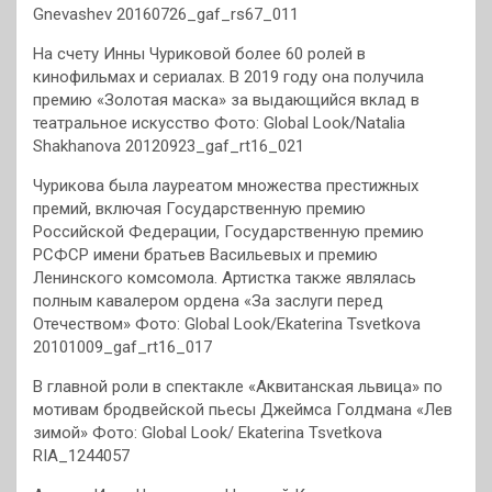
Gnevashev 20160726_gaf_rs67_011
На счету Инны Чуриковой более 60 ролей в
кинофильмах и сериалах. В 2019 году она получила
премию «Золотая маска» за выдающийся вклад в
театральное искусство Фото: Global Look/Natalia
Shakhanova 20120923_gaf_rt16_021
Чурикова была лауреатом множества престижных
премий, включая Государственную премию
Российской Федерации, Государственную премию
РСФСР имени братьев Васильевых и премию
Ленинского комсомола. Артистка также являлась
полным кавалером ордена «За заслуги перед
Отечеством» Фото: Global Look/Ekaterina Tsvetkova
20101009_gaf_rt16_017
В главной роли в спектакле «Аквитанская львица» по
мотивам бродвейской пьесы Джеймса Голдмана «Лев
зимой» Фото: Global Look/ Ekaterina Tsvetkova
RIA_1244057