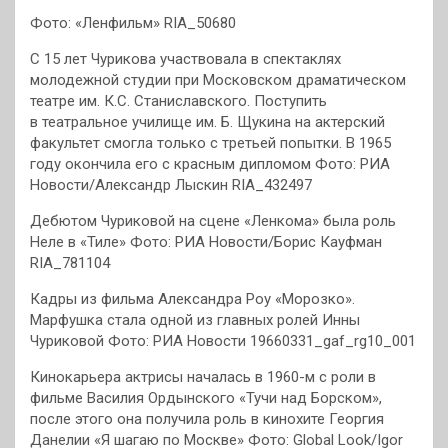
Фото: «Ленфильм» RIA_50680
С 15 лет Чурикова участвовала в спектаклях
молодежной студии при Московском драматическом
театре им. К.С. Станиславского. Поступить
в театральное училище им. Б. Щукина на актерский
факультет смогла только с третьей попытки. В 1965
году окончила его с красным дипломом Фото: РИА
Новости/Александр Лыскин RIA_432497
Дебютом Чуриковой на сцене «Ленкома» была роль
Неле в «Тиле» Фото: РИА Новости/Борис Кауфман
RIA_781104
Кадры из фильма Александра Роу «Морозко».
Марфушка стала одной из главных ролей Инны
Чуриковой Фото: РИА Новости 19660331_gaf_rg10_001
Кинокарьера актрисы началась в 1960-м с роли в
фильме Василия Ордынского «Тучи над Борском»,
после этого она получила роль в кинохите Георгия
Данелии «Я шагаю по Москве» Фото: Global Look/Igor