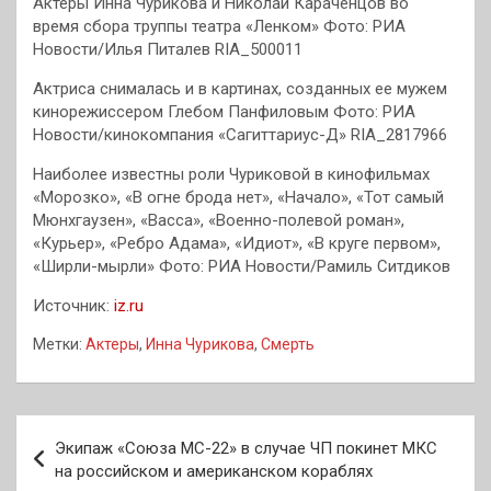
Актеры Инна Чурикова и Николай Караченцов во
время сбора труппы театра «Ленком» Фото: РИА
Новости/Илья Питалев RIA_500011
Актриса снималась и в картинах, созданных ее мужем
кинорежиссером Глебом Панфиловым Фото: РИА
Новости/кинокомпания «Сагиттариус-Д» RIA_2817966
Наиболее известны роли Чуриковой в кинофильмах
«Морозко», «В огне брода нет», «Начало», «Тот самый
Мюнхгаузен», «Васса», «Военно-полевой роман»,
«Курьер», «Ребро Адама», «Идиот», «В круге первом»,
«Ширли-мырли» Фото: РИА Новости/Рамиль Ситдиков
Источник:
iz.ru
Метки:
Актеры
,
Инна Чурикова
,
Смерть
Навигация
Экипаж «Союза МС-22» в случае ЧП покинет МКС
по
на российском и американском кораблях