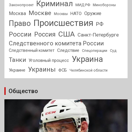
Криминал
МИД РФ
Законопроект
Минобороны
Москве
Москва
Оружие
НАТО
Москвы
Происшествия
Право
РФ
США
России
Россия
Санкт-Петербурге
Следственного комитета России
Следствие
Следственный комитет
Спецоперации
Суд
Украина
Танки
Уголовный процесс
Украины
Украине
ФСБ
Челябинской области
Общество