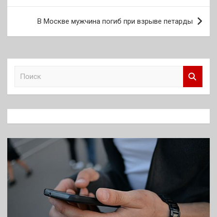
записям
В Москве мужчина погиб при взрыве петарды
П
о
и
с
к