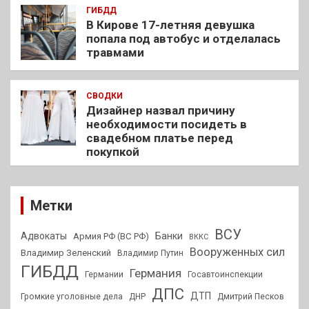
ГИБДД
В Кирове 17-летняя девушка
попала под автобус и отделалась
травмами
СВОДКИ
Дизайнер назвал причину
необходимости посидеть в
свадебном платье перед
покупкой
Метки
ВСУ
Адвокаты
Банки
Армия РФ (ВС РФ)
ВККС
Вооруженных сил
Владимир Зеленский
Владимир Путин
ГИБДД
Германия
Германии
Госавтоинспекции
ДПС
ДТП
Громкие уголовные дела
ДНР
Дмитрий Песков