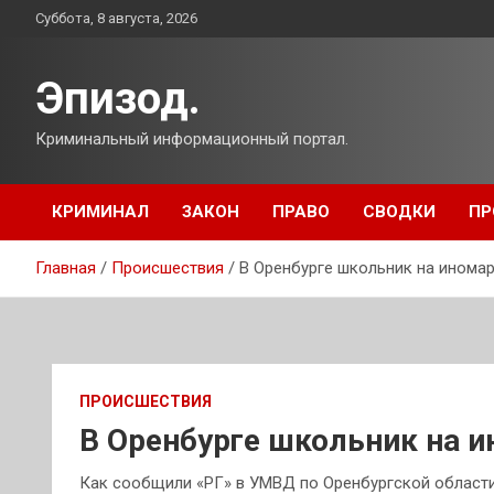
Перейти
Суббота, 8 августа, 2026
к
содержимому
Эпизод.
Криминальный информационный портал.
КРИМИНАЛ
ЗАКОН
ПРАВО
СВОДКИ
ПР
Главная
Происшествия
В Оренбурге школьник на инома
ПРОИСШЕСТВИЯ
В Оренбурге школьник на и
Как сообщили «РГ» в УМВД по Оренбургской области