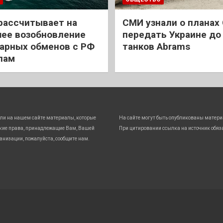
рассчитывает на
СМИ узнали о планах
ее возобновление
передать Украине до
арных обменов с РФ
танков Abrams
лам
ли на нашем сайте материалы, которые
На сайте могут быть опубликованы матери
кие права, принадлежащие Вам, Вашей
При цитировании ссылка на источник обяз
анизации, пожалуйста, сообщите нам.