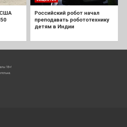
 США
Российский робот начал
 50
преподавать робототехнику
детям в Индии
алы 18+!
ательна.