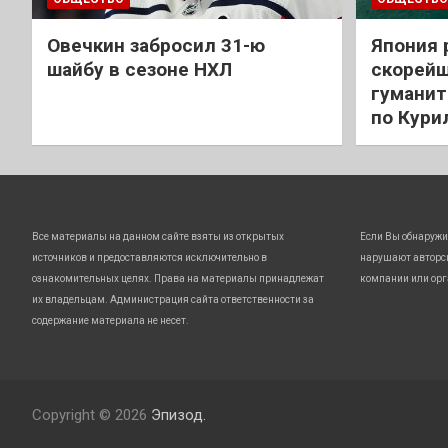
Овечкин забросил 31-ю
Япония 
шайбу в сезоне НХЛ
скорейш
гуманит
по Кури
Все материалы на данном сайте взяты из открытых
Если Вы обнаружи
источников и предоставляются исключительно в
нарушают авторс
ознакомительных целях. Права на материалы принадлежат
компании или орг
их владельцам. Администрация сайта ответственности за
содержание материала не несет.
Copyright © 2026
Эпизод.