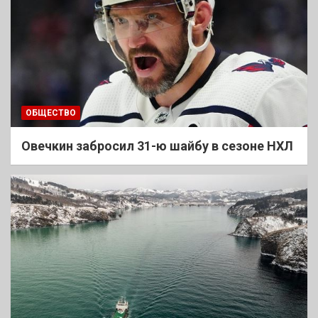
ОБЩЕСТВО
Овечкин забросил 31-ю шайбу в сезоне НХЛ