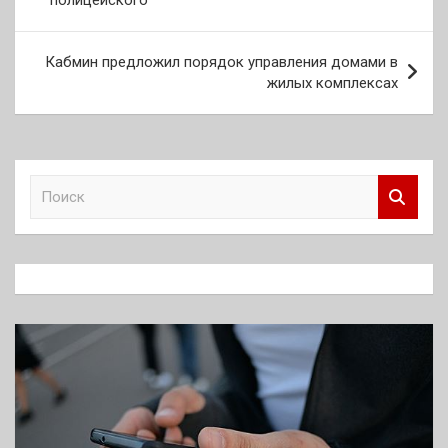
полицейского
записям
Кабмин предложил порядок управления домами в
жилых комплексах
П
о
и
с
к