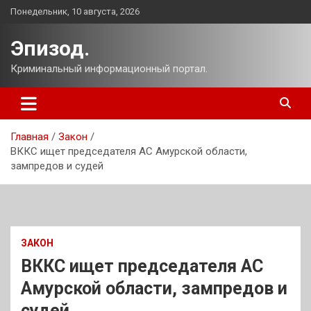
Перейти
Понедельник, 10 августа, 2026
к
содержимому
Эпизод.
Криминальный информационный портал.
Главная
Закон
ВККС ищет председателя АС Амурской области,
зампредов и судей
ЗАКОН
ВККС ищет председателя АС
Амурской области, зампредов и
судей