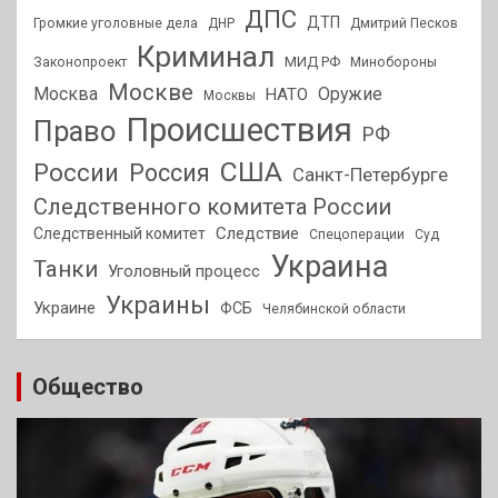
ДПС
ДТП
Громкие уголовные дела
ДНР
Дмитрий Песков
Криминал
МИД РФ
Законопроект
Минобороны
Москве
Москва
Оружие
НАТО
Москвы
Происшествия
Право
РФ
США
России
Россия
Санкт-Петербурге
Следственного комитета России
Следствие
Следственный комитет
Спецоперации
Суд
Украина
Танки
Уголовный процесс
Украины
Украине
ФСБ
Челябинской области
Общество