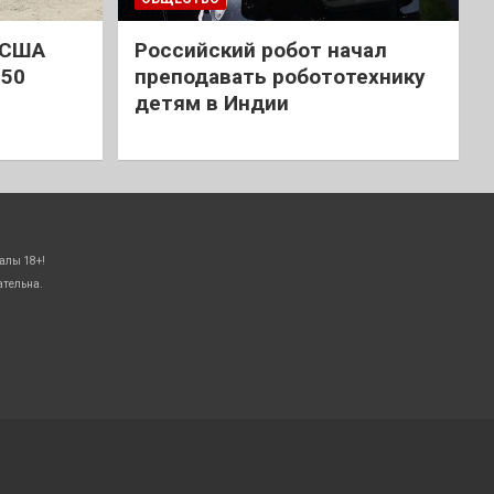
 США
Российский робот начал
 50
преподавать робототехнику
детям в Индии
алы 18+!
ательна.