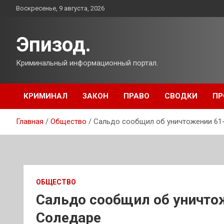
Перейти
Воскресенье, 9 августа, 2026
к
содержимому
Эпизод.
Криминальный информационный портал.
КРИМИНАЛ
ЗАКОН
ПРАВО
СВОДКИ
ПР
Главная
Общество
Сальдо сообщил об уничтожении 61
ОБЩЕСТВО
Сальдо сообщил об уничто
Соледаре