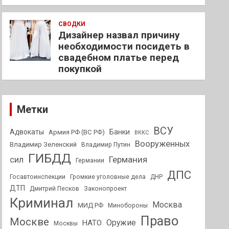
СВОДКИ
Дизайнер назвал причину
необходимости посидеть в
свадебном платье перед
покупкой
Метки
ВСУ
Адвокаты
Банки
Армия РФ (ВС РФ)
ВККС
Вооруженных
Владимир Зеленский
Владимир Путин
ГИБДД
Германия
сил
Германии
ДПС
Госавтоинспекции
Громкие уголовные дела
ДНР
ДТП
Дмитрий Песков
Законопроект
Криминал
Москва
МИД РФ
Минобороны
Право
Москве
Оружие
НАТО
Москвы