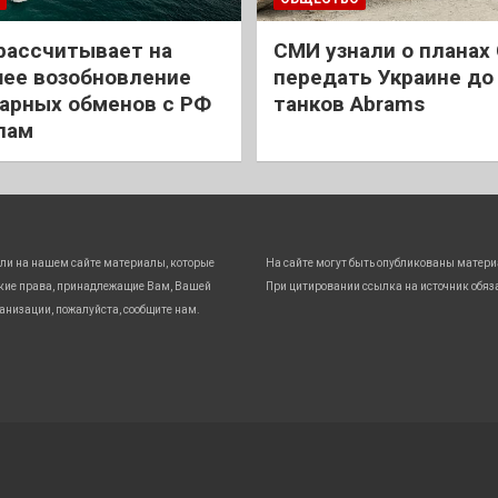
рассчитывает на
СМИ узнали о планах
ее возобновление
передать Украине до
арных обменов с РФ
танков Abrams
лам
ли на нашем сайте материалы, которые
На сайте могут быть опубликованы матери
кие права, принадлежащие Вам, Вашей
При цитировании ссылка на источник обяз
анизации, пожалуйста, сообщите нам.