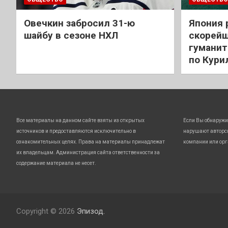
Овечкин забросил 31-ю
Япония 
шайбу в сезоне НХЛ
скорейш
гуманит
по Кури
Все материалы на данном сайте взяты из открытых
Если Вы обнаружи
источников и предоставляются исключительно в
нарушают авторс
ознакомительных целях. Права на материалы принадлежат
компании или орг
их владельцам. Администрация сайта ответственности за
содержание материала не несет.
Copyright © 2026
Эпизод.