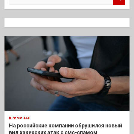
о
и
с
к
КРИМИНАЛ
На российские компании обрушился новый
вид хакерских атак с смс-спамом