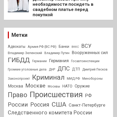
необходимости посидеть в
свадебном платье перед
покупкой
Метки
ВСУ
Адвокаты
Банки
Армия РФ (ВС РФ)
ВККС
Вооруженных сил
Владимир Зеленский
Владимир Путин
ГИБДД
Германия
Германии
Госавтоинспекции
ДПС
ДТП
Громкие уголовные дела
ДНР
Дмитрий Песков
Криминал
МИД РФ
Законопроект
Минобороны
Москве
Москва
Оружие
НАТО
Москвы
Происшествия
Право
РФ
США
России
Россия
Санкт-Петербурге
Следственного комитета России