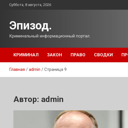
Перейти
Суббота, 8 августа, 2026
к
содержимому
Эпизод.
Криминальный информационный портал.
КРИМИНАЛ
ЗАКОН
ПРАВО
СВОДКИ
ПР
Главная
admin
Страница 9
Автор:
admin