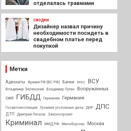
отделалась травмами
СВОДКИ
Дизайнер назвал причину
необходимости посидеть в
свадебном платье перед
покупкой
Метки
ВСУ
Адвокаты
Банки
Армия РФ (ВС РФ)
ВККС
Вооруженных
Владимир Зеленский
Владимир Путин
ГИБДД
Германия
сил
Германии
ДПС
Госавтоинспекции
Громкие уголовные дела
ДНР
ДТП
Дмитрий Песков
Законопроект
Криминал
Москва
МИД РФ
Минобороны