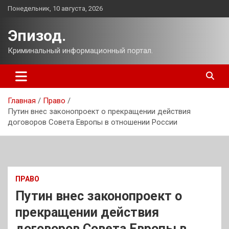
Перейти
Понедельник, 10 августа, 2026
к
содержимому
Эпизод.
Криминальный информационный портал.
Главная
Право
Путин внес законопроект о прекращении действия
договоров Совета Европы в отношении России
ПРАВО
Путин внес законопроект о
прекращении действия
договоров Совета Европы в