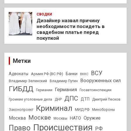
СВОДКИ
Дизайнер назвал причину
необходимости посидеть в
свадебном платье перед
покупкой
Метки
ВСУ
Адвокаты
Банки
Армия РФ (ВС РФ)
ВККС
Вооруженных сил
Владимир Зеленский
Владимир Путин
ГИБДД
Германия
Германии
Госавтоинспекции
ДПС
ДТП
Громкие уголовные дела
ДНР
Дмитрий Песков
Криминал
МИД РФ
Законопроект
Минобороны
Москве
Москва
Оружие
НАТО
Москвы
Происшествия
Право
РФ