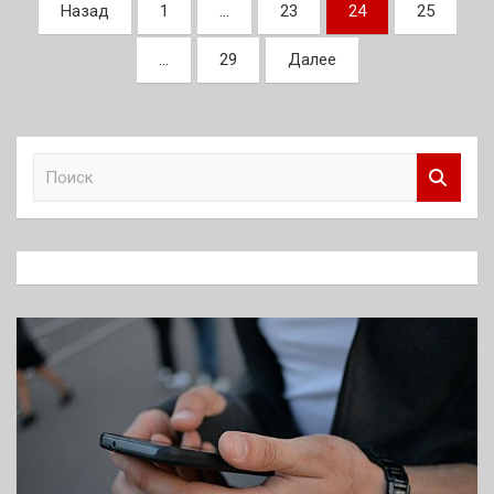
Пагинация
Назад
1
…
23
24
25
записей
…
29
Далее
П
о
и
с
к