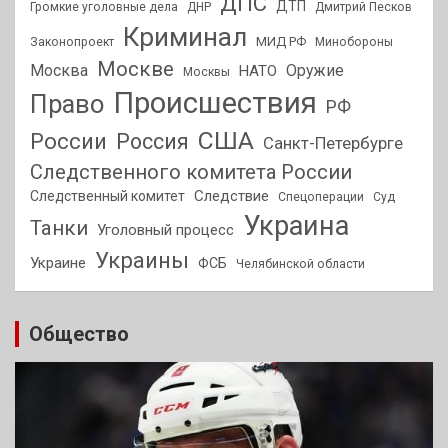
ДПС
ДТП
Громкие уголовные дела
ДНР
Дмитрий Песков
Криминал
МИД РФ
Законопроект
Минобороны
Москве
Москва
Оружие
НАТО
Москвы
Происшествия
Право
РФ
США
России
Россия
Санкт-Петербурге
Следственного комитета России
Следствие
Следственный комитет
Спецоперации
Суд
Украина
Танки
Уголовный процесс
Украины
Украине
ФСБ
Челябинской области
Общество