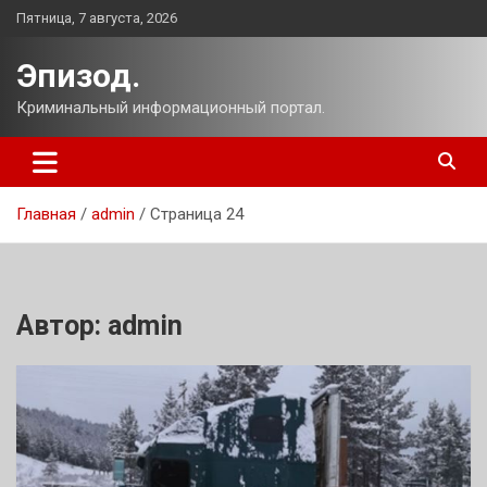
Перейти
Пятница, 7 августа, 2026
к
содержимому
Эпизод.
Криминальный информационный портал.
Главная
admin
Страница 24
Автор:
admin