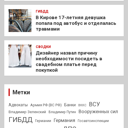
ГИБДД
В Кирове 17-летняя девушка
попала под автобус и отделалась
травмами
СВОДКИ
Дизайнер назвал причину
необходимости посидеть в
свадебном платье перед
покупкой
Метки
ВСУ
Адвокаты
Банки
Армия РФ (ВС РФ)
ВККС
Вооруженных сил
Владимир Зеленский
Владимир Путин
ГИБДД
Германия
Германии
Госавтоинспекции