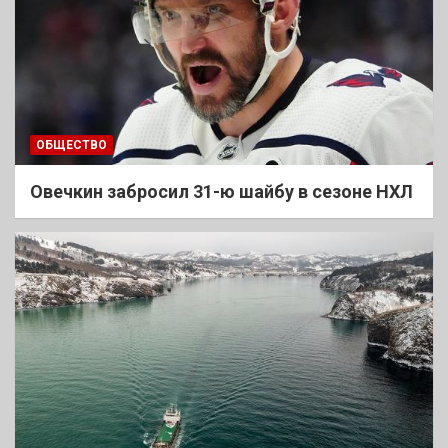
ОБЩЕСТВО
Овечкин забросил 31-ю шайбу в сезоне НХЛ