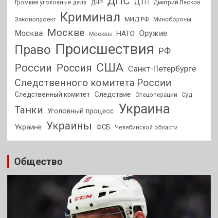
ДПС
ДТП
Громкие уголовные дела
ДНР
Дмитрий Песков
Криминал
МИД РФ
Законопроект
Минобороны
Москве
Москва
Оружие
НАТО
Москвы
Происшествия
Право
РФ
США
России
Россия
Санкт-Петербурге
Следственного комитета России
Следствие
Следственный комитет
Спецоперации
Суд
Украина
Танки
Уголовный процесс
Украины
Украине
ФСБ
Челябинской области
Общество