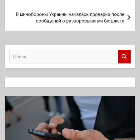
записям
В минобороны Украины началась проверка после
сообщений о разворовывании бюджета
П
о
и
с
к