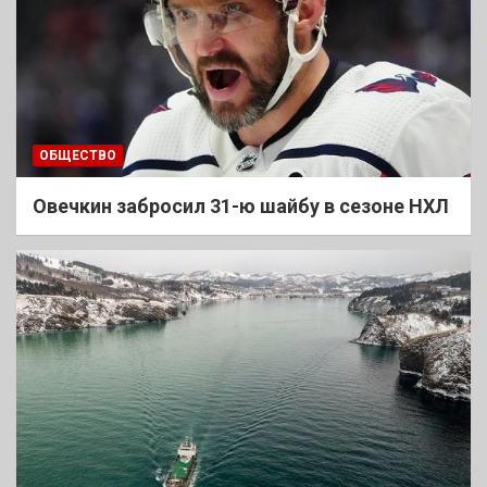
ОБЩЕСТВО
Овечкин забросил 31-ю шайбу в сезоне НХЛ