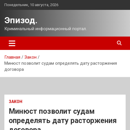
Перейти
Понедельник, 10 августа, 2026
к
содержимому
Эпизод.
Криминальный информационный портал.
Главная
Закон
Минюст позволит судам определять дату расторжения
договора
ЗАКОН
Минюст позволит судам
определять дату расторжения
договора