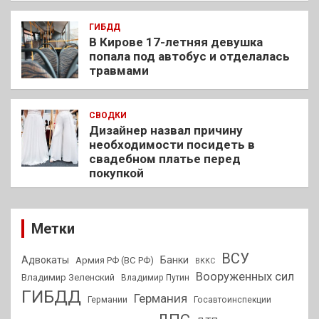
ГИБДД
В Кирове 17-летняя девушка
попала под автобус и отделалась
травмами
СВОДКИ
Дизайнер назвал причину
необходимости посидеть в
свадебном платье перед
покупкой
Метки
ВСУ
Адвокаты
Банки
Армия РФ (ВС РФ)
ВККС
Вооруженных сил
Владимир Зеленский
Владимир Путин
ГИБДД
Германия
Германии
Госавтоинспекции