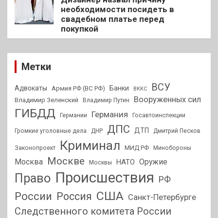
необходимости посидеть в
свадебном платье перед
покупкой
Метки
ВСУ
Адвокаты
Банки
Армия РФ (ВС РФ)
ВККС
Вооруженных сил
Владимир Зеленский
Владимир Путин
ГИБДД
Германия
Германии
Госавтоинспекции
ДПС
ДТП
Громкие уголовные дела
ДНР
Дмитрий Песков
Криминал
МИД РФ
Законопроект
Минобороны
Москве
Москва
Оружие
НАТО
Москвы
Происшествия
Право
РФ
США
России
Россия
Санкт-Петербурге
Следственного комитета России