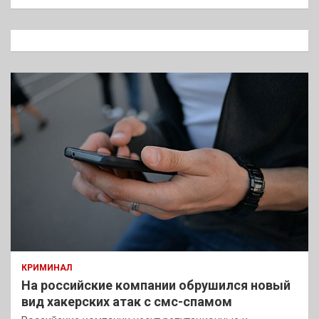
и
с
к
КРИМИНАЛ
На российские компании обрушился новый
вид хакерских атак с смс-спамом