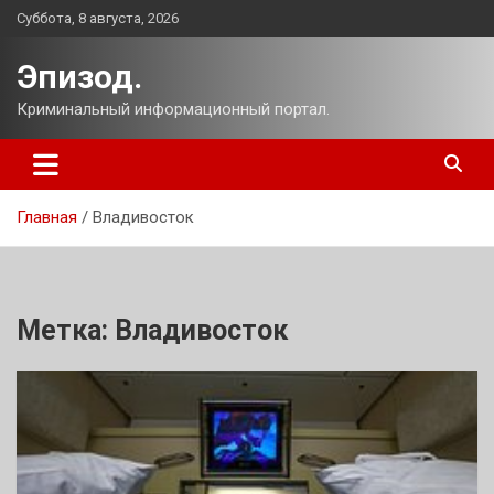
Перейти
Суббота, 8 августа, 2026
к
содержимому
Эпизод.
Криминальный информационный портал.
Главная
Владивосток
Метка:
Владивосток