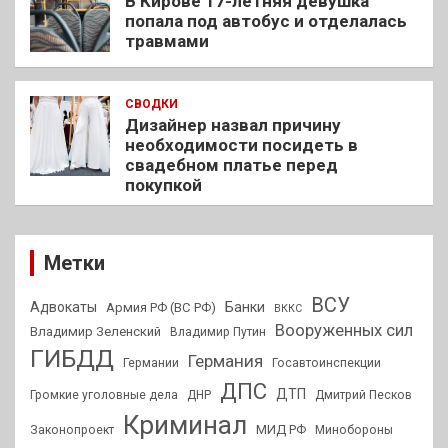
В Кирове 17-летняя девушка
попала под автобус и отделалась
травмами
СВОДКИ
Дизайнер назвал причину
необходимости посидеть в
свадебном платье перед
покупкой
Метки
ВСУ
Адвокаты
Банки
Армия РФ (ВС РФ)
ВККС
Вооруженных сил
Владимир Зеленский
Владимир Путин
ГИБДД
Германия
Германии
Госавтоинспекции
ДПС
ДТП
Громкие уголовные дела
ДНР
Дмитрий Песков
Криминал
МИД РФ
Законопроект
Минобороны