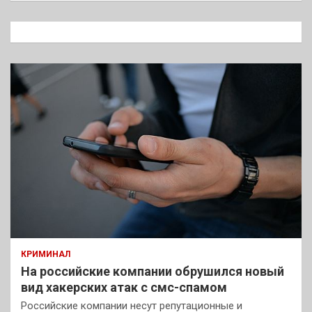
с
к
КРИМИНАЛ
На российские компании обрушился новый
вид хакерских атак с смс-спамом
Российские компании несут репутационные и