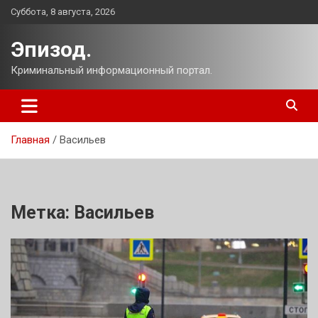
Перейти
Суббота, 8 августа, 2026
к
содержимому
Эпизод.
Криминальный информационный портал.
Главная
Васильев
Метка:
Васильев