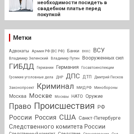
необходимости посидеть в
свадебном платье перед
покупкой
Метки
ВСУ
Адвокаты
Банки
Армия РФ (ВС РФ)
ВККС
Вооруженных сил
Владимир Зеленский
Владимир Путин
ГИБДД
Германия
Германии
Госавтоинспекции
ДПС
ДТП
Громкие уголовные дела
ДНР
Дмитрий Песков
Криминал
МИД РФ
Законопроект
Минобороны
Москве
Москва
Оружие
НАТО
Москвы
Происшествия
Право
РФ
США
России
Россия
Санкт-Петербурге
Следственного комитета России
Следствие
Следственный комитет
Спецоперации
Суд