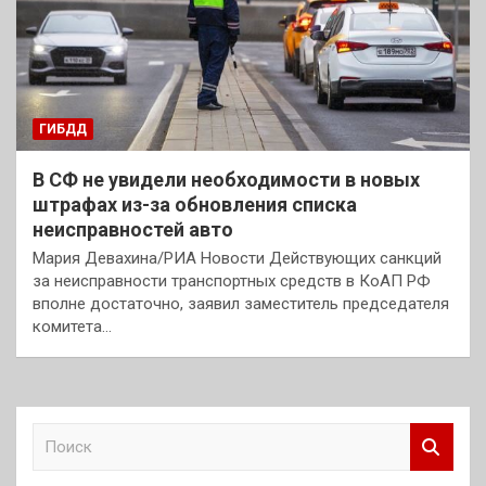
ГИБДД
В СФ не увидели необходимости в новых
штрафах из-за обновления списка
неисправностей авто
Мария Девахина/РИА Новости Действующих санкций
за неисправности транспортных средств в КоАП РФ
вполне достаточно, заявил заместитель председателя
комитета…
П
о
и