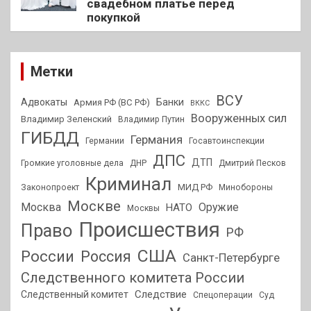
свадебном платье перед
покупкой
Метки
ВСУ
Адвокаты
Банки
Армия РФ (ВС РФ)
ВККС
Вооруженных сил
Владимир Зеленский
Владимир Путин
ГИБДД
Германия
Германии
Госавтоинспекции
ДПС
ДТП
Громкие уголовные дела
ДНР
Дмитрий Песков
Криминал
МИД РФ
Законопроект
Минобороны
Москве
Москва
Оружие
НАТО
Москвы
Происшествия
Право
РФ
США
России
Россия
Санкт-Петербурге
Следственного комитета России
Следствие
Следственный комитет
Спецоперации
Суд