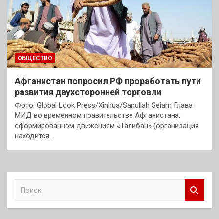
ОБЩЕСТВО
Афганистан попросил РФ проработать пути
развития двухсторонней торговли
Фото: Global Look Press/Xinhua/Sanullah Seiam Глава
МИД во временном правительстве Афганистана,
сформированном движением «Талибан» (организация
находится…
П
о
и
с