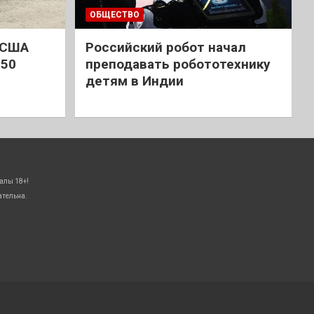
ОБЩЕСТВО
 США
Российский робот начал
 50
преподавать робототехнику
детям в Индии
алы 18+!
ательна.