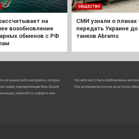
ОБЩЕСТВО
рассчитывает на
СМИ узнали о планах
ее возобновление
передать Украине до
арных обменов с РФ
танков Abrams
лам
ли на нашем сайте материалы, которые
На сайте могут быть опубликованы матери
кие права, принадлежащие Вам, Вашей
При цитировании ссылка на источник обяз
анизации, пожалуйста, сообщите нам.