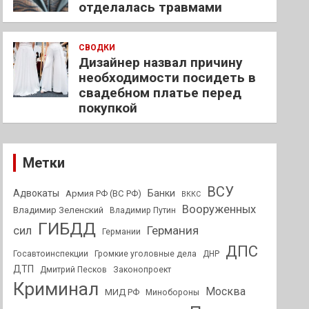
отделалась травмами
СВОДКИ
Дизайнер назвал причину
необходимости посидеть в
свадебном платье перед
покупкой
Метки
ВСУ
Адвокаты
Банки
Армия РФ (ВС РФ)
ВККС
Вооруженных
Владимир Зеленский
Владимир Путин
ГИБДД
Германия
сил
Германии
ДПС
Госавтоинспекции
Громкие уголовные дела
ДНР
ДТП
Дмитрий Песков
Законопроект
Криминал
Москва
МИД РФ
Минобороны