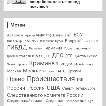
свадебном платье перед
покупкой
Метки
ВСУ
Адвокаты
Банки
Армия РФ (ВС РФ)
ВККС
Вооруженных сил
Владимир Зеленский
Владимир Путин
ГИБДД
Германия
Германии
Госавтоинспекции
ДПС
ДТП
Громкие уголовные дела
ДНР
Дмитрий Песков
Криминал
МИД РФ
Законопроект
Минобороны
Москве
Москва
Оружие
НАТО
Москвы
Происшествия
Право
РФ
США
России
Россия
Санкт-Петербурге
Следственного комитета России
Следствие
Следственный комитет
Спецоперации
Суд