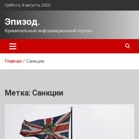
Перейти
Суббота, 8 августа, 2026
к
содержимому
Эпизод.
Криминальный информационный портал.
Главная
Санкции
Метка:
Санкции