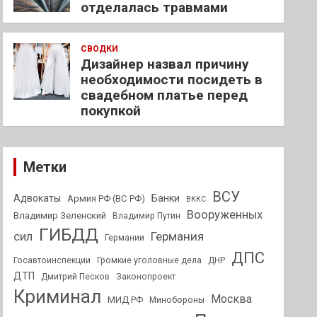
отделалась травмами
СВОДКИ
Дизайнер назвал причину
необходимости посидеть в
свадебном платье перед
покупкой
Метки
ВСУ
Адвокаты
Банки
Армия РФ (ВС РФ)
ВККС
Вооруженных
Владимир Зеленский
Владимир Путин
ГИБДД
Германия
сил
Германии
ДПС
Госавтоинспекции
Громкие уголовные дела
ДНР
ДТП
Дмитрий Песков
Законопроект
Криминал
Москва
МИД РФ
Минобороны