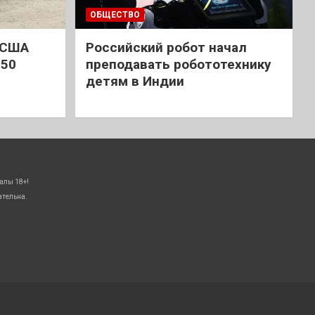
ОБЩЕСТВО
 США
Российский робот начал
 50
преподавать робототехнику
детям в Индии
алы 18+!
ательна.