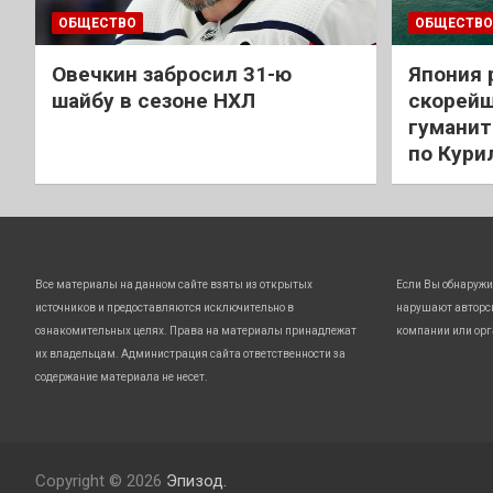
ОБЩЕСТВО
ОБЩЕСТВО
Овечкин забросил 31-ю
Япония 
шайбу в сезоне НХЛ
скорейш
гуманит
по Кури
Все материалы на данном сайте взяты из открытых
Если Вы обнаружи
источников и предоставляются исключительно в
нарушают авторс
ознакомительных целях. Права на материалы принадлежат
компании или орг
их владельцам. Администрация сайта ответственности за
содержание материала не несет.
Copyright © 2026
Эпизод.