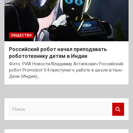
ОБЩЕСТВО
Российский робот начал преподавать
робототехнику детям в Индии
Фото: РИА Новости/Владимир Астапкович Российский
робот Promobot V.4 приступил к работе в школе в Нью-
Дели (Индия),…
П
о
и
с
к