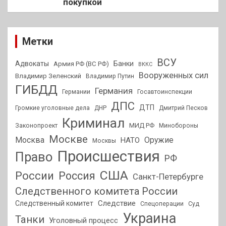
покупкой
Метки
ВСУ
Адвокаты
Банки
Армия РФ (ВС РФ)
ВККС
Вооруженных сил
Владимир Зеленский
Владимир Путин
ГИБДД
Германия
Германии
Госавтоинспекции
ДПС
ДТП
Громкие уголовные дела
ДНР
Дмитрий Песков
Криминал
МИД РФ
Законопроект
Минобороны
Москве
Москва
Оружие
НАТО
Москвы
Происшествия
Право
РФ
США
России
Россия
Санкт-Петербурге
Следственного комитета России
Следствие
Следственный комитет
Спецоперации
Суд
Украина
Танки
Уголовный процесс