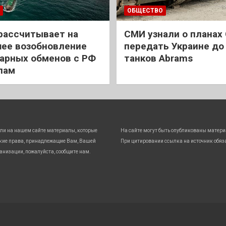
ОБЩЕСТВО
рассчитывает на
СМИ узнали о планах
ее возобновление
передать Украине до
арных обменов с РФ
танков Abrams
лам
ли на нашем сайте материалы, которые
На сайте могут быть опубликованы матери
кие права, принадлежащие Вам, Вашей
При цитировании ссылка на источник обяз
анизации, пожалуйста, сообщите нам.