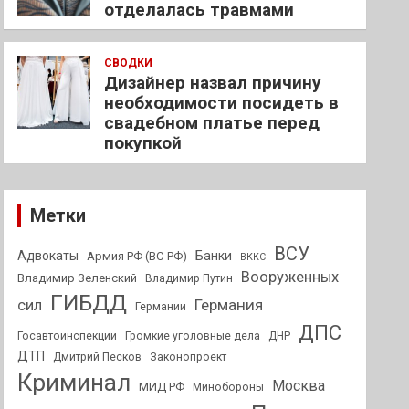
отделалась травмами
СВОДКИ
Дизайнер назвал причину
необходимости посидеть в
свадебном платье перед
покупкой
Метки
ВСУ
Адвокаты
Банки
Армия РФ (ВС РФ)
ВККС
Вооруженных
Владимир Зеленский
Владимир Путин
ГИБДД
Германия
сил
Германии
ДПС
Госавтоинспекции
Громкие уголовные дела
ДНР
ДТП
Дмитрий Песков
Законопроект
Криминал
Москва
МИД РФ
Минобороны