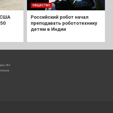
ОБЩЕСТВО
 США
Российский робот начал
 50
преподавать робототехнику
детям в Индии
алы 18+!
ательна.