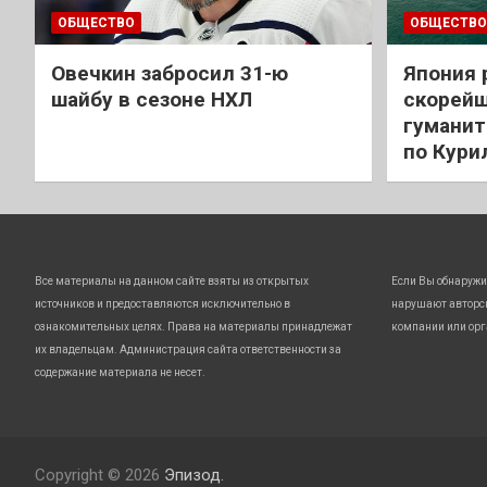
ОБЩЕСТВО
ОБЩЕСТВО
Овечкин забросил 31-ю
Япония 
шайбу в сезоне НХЛ
скорейш
гуманит
по Кури
Все материалы на данном сайте взяты из открытых
Если Вы обнаружи
источников и предоставляются исключительно в
нарушают авторс
ознакомительных целях. Права на материалы принадлежат
компании или орг
их владельцам. Администрация сайта ответственности за
содержание материала не несет.
Copyright © 2026
Эпизод.