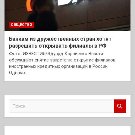
ОБЩЕСТВО
Банкам из дружественных стран хотят
разрешить открывать филиалы в РФ
Фото: ИЗВЕСТИЯ/Эдуард Корниенко Власти
обсуждают снятие запрета на открытие филиалов
иностранных кредитных организаций в России.
Однако…
П
о
и
с
к