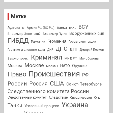
Метки
ВСУ
Адвокаты
Банки
Армия РФ (ВС РФ)
ВККС
Вооруженных сил
Владимир Зеленский
Владимир Путин
ГИБДД
Германия
Германии
Госавтоинспекции
ДПС
ДТП
Громкие уголовные дела
ДНР
Дмитрий Песков
Криминал
МИД РФ
Законопроект
Минобороны
Москве
Москва
Оружие
НАТО
Москвы
Происшествия
Право
РФ
США
России
Россия
Санкт-Петербурге
Следственного комитета России
Следствие
Следственный комитет
Спецоперации
Суд
Украина
Танки
Уголовный процесс