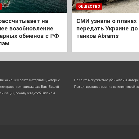
ОБЩЕСТВО
рассчитывает на
СМИ узнали о планах
ее возобновление
передать Украине до
арных обменов с РФ
танков Abrams
лам
ли на нашем сайте материалы, которые
На сайте могут быть опубликованы матери
кие права, принадлежащие Вам, Вашей
При цитировании ссылка на источник обяз
анизации, пожалуйста, сообщите нам.