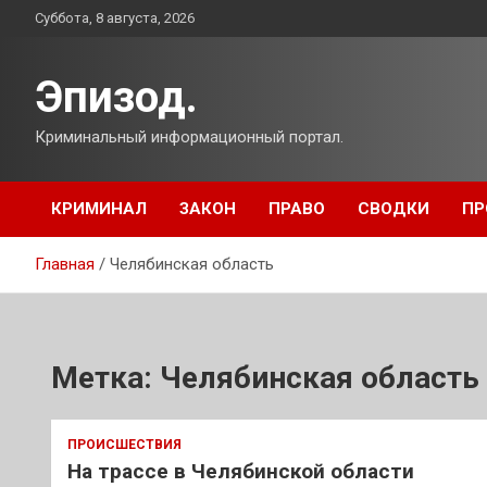
Перейти
Суббота, 8 августа, 2026
к
содержимому
Эпизод.
Криминальный информационный портал.
КРИМИНАЛ
ЗАКОН
ПРАВО
СВОДКИ
ПР
Главная
Челябинская область
Метка:
Челябинская область
ПРОИСШЕСТВИЯ
На трассе в Челябинской области