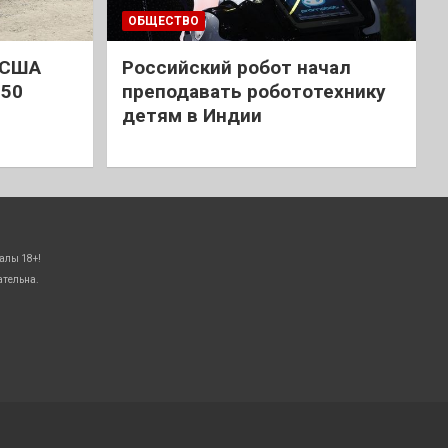
ОБЩЕСТВО
 США
Российский робот начал
 50
преподавать робототехнику
детям в Индии
алы 18+!
ательна.