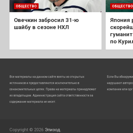
ОБЩЕСТВО
ОБЩЕСТВО
Овечкин забросил 31-ю
Япония 
шайбу в сезоне НХЛ
скорейш
гуманит
по Кури
Все материалы на данном сайте взяты из открытых
Если Вы обнаружи
источников и предоставляются исключительно в
нарушают авторс
ознакомительных целях. Права на материалы принадлежат
компании или орг
их владельцам. Администрация сайта ответственности за
содержание материала не несет.
Copyright © 2026
Эпизод.