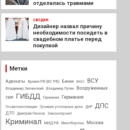
отделалась травмами
СВОДКИ
Дизайнер назвал причину
необходимости посидеть в
свадебном платье перед
покупкой
Метки
ВСУ
Адвокаты
Банки
Армия РФ (ВС РФ)
ВККС
Вооруженных
Владимир Зеленский
Владимир Путин
ГИБДД
Германия
сил
Германии
ДПС
Госавтоинспекции
Громкие уголовные дела
ДНР
ДТП
Дмитрий Песков
Законопроект
Криминал
Москва
МИД РФ
Минобороны