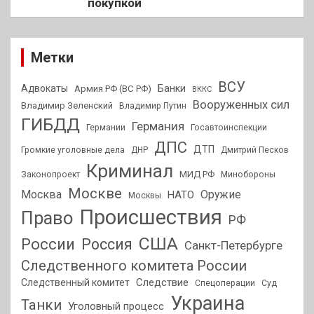
покупкой
Метки
ВСУ
Адвокаты
Банки
Армия РФ (ВС РФ)
ВККС
Вооруженных сил
Владимир Зеленский
Владимир Путин
ГИБДД
Германия
Германии
Госавтоинспекции
ДПС
ДТП
Громкие уголовные дела
ДНР
Дмитрий Песков
Криминал
МИД РФ
Законопроект
Минобороны
Москве
Москва
Оружие
НАТО
Москвы
Происшествия
Право
РФ
США
России
Россия
Санкт-Петербурге
Следственного комитета России
Следствие
Следственный комитет
Спецоперации
Суд
Украина
Танки
Уголовный процесс