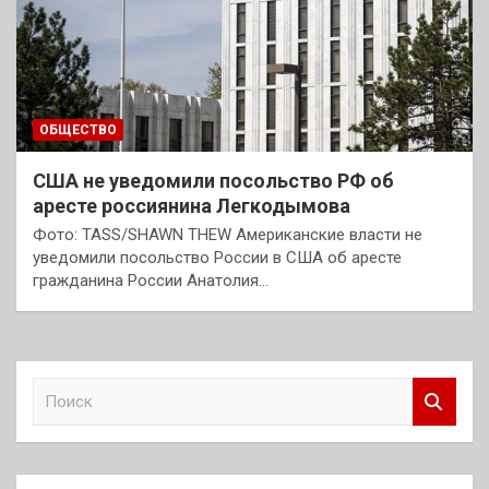
ОБЩЕСТВО
США не уведомили посольство РФ об
аресте россиянина Легкодымова
Фото: TASS/SHAWN THEW Американские власти не
уведомили посольство России в США об аресте
гражданина России Анатолия…
П
о
и
с
к