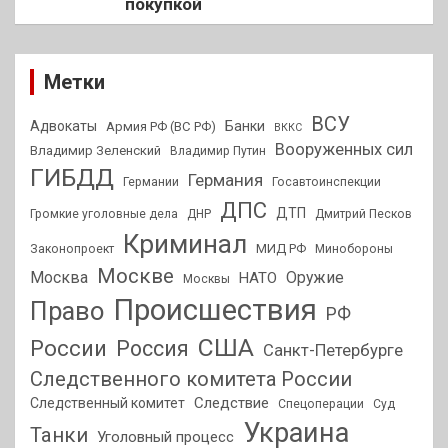
покупкой
Метки
ВСУ
Адвокаты
Банки
Армия РФ (ВС РФ)
ВККС
Вооруженных сил
Владимир Зеленский
Владимир Путин
ГИБДД
Германия
Германии
Госавтоинспекции
ДПС
ДТП
Громкие уголовные дела
ДНР
Дмитрий Песков
Криминал
МИД РФ
Законопроект
Минобороны
Москве
Москва
Оружие
НАТО
Москвы
Происшествия
Право
РФ
США
России
Россия
Санкт-Петербурге
Следственного комитета России
Следствие
Следственный комитет
Спецоперации
Суд
Украина
Танки
Уголовный процесс