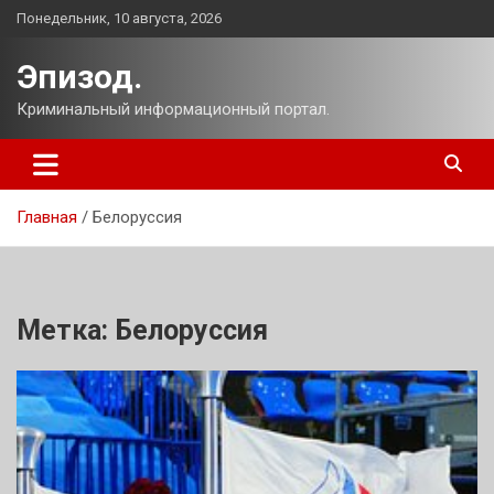
Перейти
Понедельник, 10 августа, 2026
к
содержимому
Эпизод.
Криминальный информационный портал.
Главная
Белоруссия
Метка:
Белоруссия