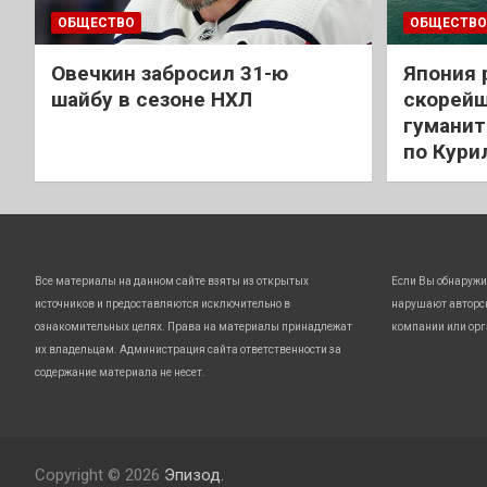
ОБЩЕСТВО
ОБЩЕСТВО
Овечкин забросил 31-ю
Япония 
шайбу в сезоне НХЛ
скорейш
гуманит
по Кури
Все материалы на данном сайте взяты из открытых
Если Вы обнаружи
источников и предоставляются исключительно в
нарушают авторс
ознакомительных целях. Права на материалы принадлежат
компании или орг
их владельцам. Администрация сайта ответственности за
содержание материала не несет.
Copyright © 2026
Эпизод.