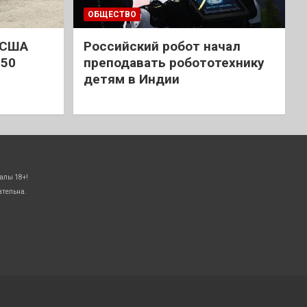
ОБЩЕСТВО
 США
Российский робот начал
 50
преподавать робототехнику
детям в Индии
алы 18+!
ательна.