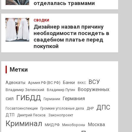
отделалась травмами
СВОДКИ
Дизайнер назвал причину
необходимости посидеть в
свадебном платье перед
покупкой
Метки
ВСУ
Адвокаты
Банки
Армия РФ (ВС РФ)
ВККС
Вооруженных
Владимир Зеленский
Владимир Путин
ГИБДД
Германия
сил
Германии
ДПС
Госавтоинспекции
Громкие уголовные дела
ДНР
ДТП
Дмитрий Песков
Законопроект
Криминал
Москва
МИД РФ
Минобороны