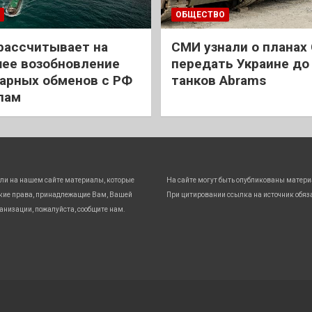
ОБЩЕСТВО
рассчитывает на
СМИ узнали о планах
ее возобновление
передать Украине до
арных обменов с РФ
танков Abrams
лам
ли на нашем сайте материалы, которые
На сайте могут быть опубликованы матери
кие права, принадлежащие Вам, Вашей
При цитировании ссылка на источник обяз
анизации, пожалуйста, сообщите нам.