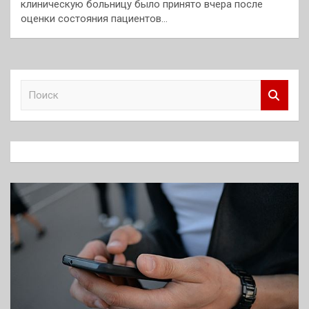
клиническую больницу было принято вчера после
оценки состояния пациентов…
П
о
и
с
к