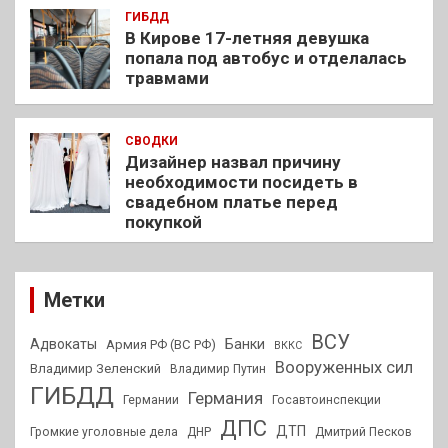
ГИБДД
В Кирове 17-летняя девушка
попала под автобус и отделалась
травмами
СВОДКИ
Дизайнер назвал причину
необходимости посидеть в
свадебном платье перед
покупкой
Метки
ВСУ
Адвокаты
Банки
Армия РФ (ВС РФ)
ВККС
Вооруженных сил
Владимир Зеленский
Владимир Путин
ГИБДД
Германия
Германии
Госавтоинспекции
ДПС
ДТП
Громкие уголовные дела
ДНР
Дмитрий Песков