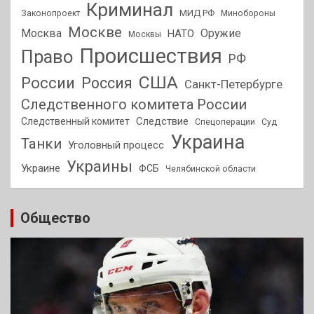
Криминал
МИД РФ
Законопроект
Минобороны
Москве
Москва
Оружие
НАТО
Москвы
Происшествия
Право
РФ
США
России
Россия
Санкт-Петербурге
Следственного комитета России
Следствие
Следственный комитет
Спецоперации
Суд
Украина
Танки
Уголовный процесс
Украины
Украине
ФСБ
Челябинской области
Общество