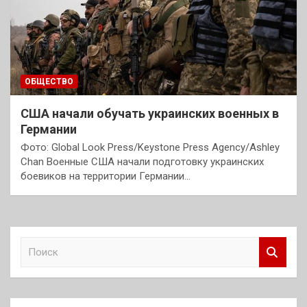
ОБЩЕСТВО
США начали обучать украинских военных в
Германии
Фото: Global Look Press/Keystone Press Agency/Ashley
Chan Военные США начали подготовку украинских
боевиков на территории Германии…
П
о
и
с
к