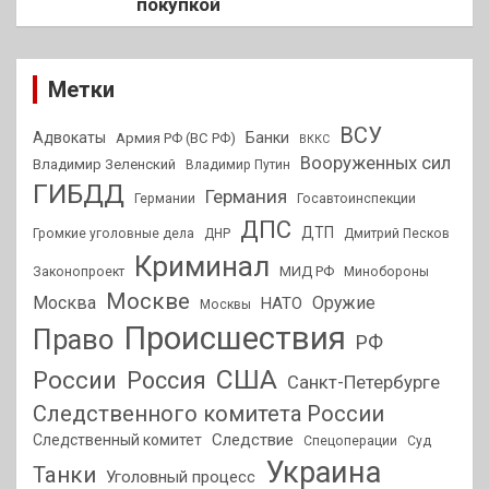
покупкой
Метки
ВСУ
Адвокаты
Банки
Армия РФ (ВС РФ)
ВККС
Вооруженных сил
Владимир Зеленский
Владимир Путин
ГИБДД
Германия
Германии
Госавтоинспекции
ДПС
ДТП
Громкие уголовные дела
ДНР
Дмитрий Песков
Криминал
МИД РФ
Законопроект
Минобороны
Москве
Москва
Оружие
НАТО
Москвы
Происшествия
Право
РФ
США
России
Россия
Санкт-Петербурге
Следственного комитета России
Следствие
Следственный комитет
Спецоперации
Суд
Украина
Танки
Уголовный процесс