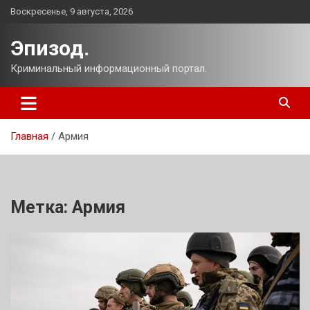
Перейти
Воскресенье, 9 августа, 2026
к
содержимому
Эпизод.
Криминальный информационный портал.
Главная
Армия
Метка:
Армия