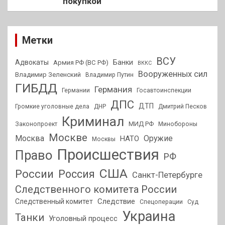
покупкой
Метки
ВСУ
Адвокаты
Банки
Армия РФ (ВС РФ)
ВККС
Вооруженных сил
Владимир Зеленский
Владимир Путин
ГИБДД
Германия
Германии
Госавтоинспекции
ДПС
ДТП
Громкие уголовные дела
ДНР
Дмитрий Песков
Криминал
МИД РФ
Законопроект
Минобороны
Москве
Москва
Оружие
НАТО
Москвы
Происшествия
Право
РФ
США
России
Россия
Санкт-Петербурге
Следственного комитета России
Следствие
Следственный комитет
Спецоперации
Суд
Украина
Танки
Уголовный процесс