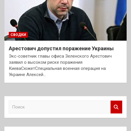
СВОДКИ
Арестович допустил поражение Украины
Экс-советник главы офиса Зеленского Арестович
заявил о высоком риске поражения
КиеваСюжетСпециальная военная операция на
Украине Алексей…
П
о
и
с
к