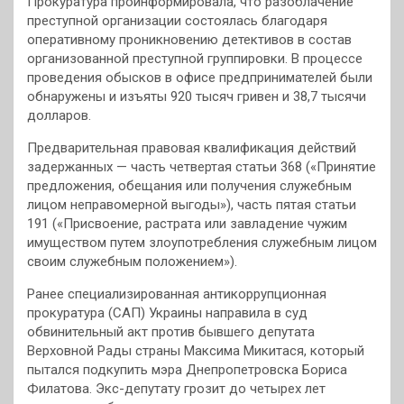
Прокуратура проинформировала, что разоблачение
преступной организации состоялась благодаря
оперативному проникновению детективов в состав
организованной преступной группировки. В процессе
проведения обысков в офисе предпринимателей были
обнаружены и изъяты 920 тысяч гривен и 38,7 тысячи
долларов.
Предварительная правовая квалификация действий
задержанных — часть четвертая статьи 368 («Принятие
предложения, обещания или получения служебным
лицом неправомерной выгоды»), часть пятая статьи
191 («Присвоение, растрата или завладение чужим
имуществом путем злоупотребления служебным лицом
своим служебным положением»).
Ранее специализированная антикоррупционная
прокуратура (САП) Украины направила в суд
обвинительный акт против бывшего депутата
Верховной Рады страны Максима Микитася, который
пытался подкупить мэра Днепропетровска Бориса
Филатова. Экс-депутату грозит до четырех лет