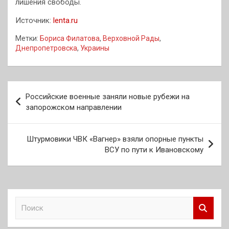
лишения свободы.
Источник:
lenta.ru
Метки:
Бориса Филатова
,
Верховной Рады
,
Днепропетровска
,
Украины
Навигация
Российские военные заняли новые рубежи на
по
запорожском направлении
записям
Штурмовики ЧВК «Вагнер» взяли опорные пункты
ВСУ по пути к Ивановскому
П
о
и