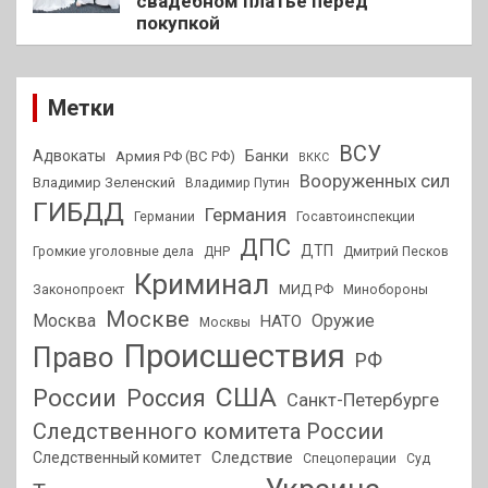
свадебном платье перед
покупкой
Метки
ВСУ
Адвокаты
Банки
Армия РФ (ВС РФ)
ВККС
Вооруженных сил
Владимир Зеленский
Владимир Путин
ГИБДД
Германия
Германии
Госавтоинспекции
ДПС
ДТП
Громкие уголовные дела
ДНР
Дмитрий Песков
Криминал
МИД РФ
Законопроект
Минобороны
Москве
Москва
Оружие
НАТО
Москвы
Происшествия
Право
РФ
США
России
Россия
Санкт-Петербурге
Следственного комитета России
Следствие
Следственный комитет
Спецоперации
Суд