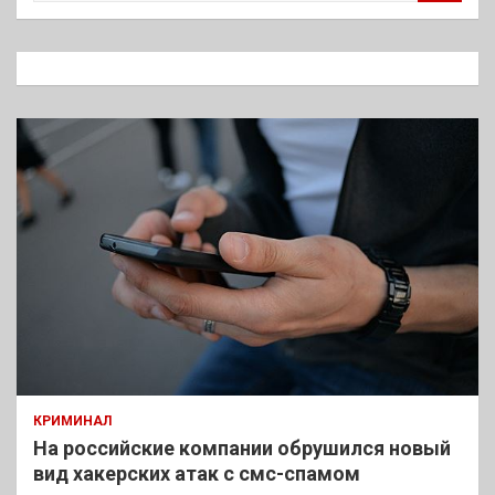
и
с
к
КРИМИНАЛ
На российские компании обрушился новый
вид хакерских атак с смс-спамом