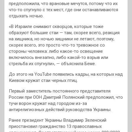
предположила, что врановые мечутся, потому что их
что-то спугнуло с тех мест, где они останавливаются
отдыхать ночью.
«В Израиле снимают скворцов, которые тоже
образуют большие стаи — там, скорее всего, реакция
на хищника, но ночью хищники не летают, поэтому,
скорее всего, это просто что-то тревожное со
стороны человека: либо какое-то освещение
включилось внезапно, либо какой-то взрыв или
стрельба их спугнули», — объяснила Беме.
До этого на YouTube появились кадры, на которых над
Киевом кружат стаи черных птиц.
Первый заместитель постоянного представителя
России при ООН Дмитрий Полянский предположил, что
тучи ворон кружат над городом из-за
антирелигиозных действий руководства Украины.
Ранее президент Украины Владимир Зеленский
приостановил гражданство 13 православных