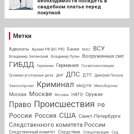
необходимости посидеть в
свадебном платье перед
покупкой
Метки
ВСУ
Адвокаты
Банки
Армия РФ (ВС РФ)
ВККС
Вооруженных сил
Владимир Зеленский
Владимир Путин
ГИБДД
Германия
Германии
Госавтоинспекции
ДПС
ДТП
Громкие уголовные дела
ДНР
Дмитрий Песков
Криминал
МИД РФ
Законопроект
Минобороны
Москве
Москва
Оружие
НАТО
Москвы
Происшествия
Право
РФ
США
России
Россия
Санкт-Петербурге
Следственного комитета России
Следствие
Следственный комитет
Спецоперации
Суд