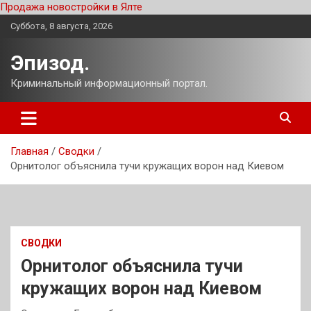
Продажа новостройки в Ялте
Перейти
Суббота, 8 августа, 2026
к
содержимому
Эпизод.
Криминальный информационный портал.
Главная
Сводки
Орнитолог объяснила тучи кружащих ворон над Киевом
СВОДКИ
Орнитолог объяснила тучи
кружащих ворон над Киевом