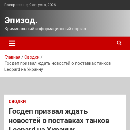
Перейти
Воскресенье, 9 августа, 2026
к
содержимому
Эпизод.
Криминальный информационный портал.
Главная
Сводки
Госдеп призвал ждать новостей о поставках танков
Leopard на Украину
СВОДКИ
Госдеп призвал ждать
новостей о поставках танков
Leopard на Украину