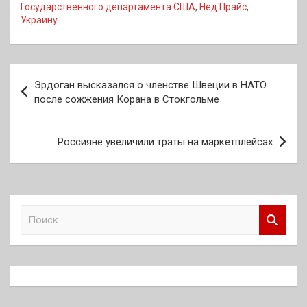
Государственного департамента США
,
Нед Прайс
,
Украину
Навигация
Эрдоган высказался о членстве Швеции в НАТО
по
после сожжения Корана в Стокгольме
записям
Россияне увеличили траты на маркетплейсах
П
о
и
с
к