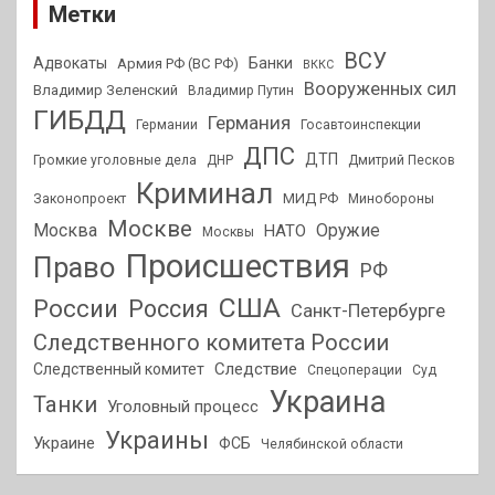
Метки
ВСУ
Адвокаты
Банки
Армия РФ (ВС РФ)
ВККС
Вооруженных сил
Владимир Зеленский
Владимир Путин
ГИБДД
Германия
Германии
Госавтоинспекции
ДПС
ДТП
Громкие уголовные дела
ДНР
Дмитрий Песков
Криминал
МИД РФ
Законопроект
Минобороны
Москве
Москва
Оружие
НАТО
Москвы
Происшествия
Право
РФ
США
России
Россия
Санкт-Петербурге
Следственного комитета России
Следствие
Следственный комитет
Спецоперации
Суд
Украина
Танки
Уголовный процесс
Украины
Украине
ФСБ
Челябинской области