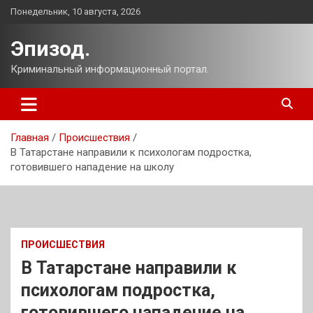
Перейти
Понедельник, 10 августа, 2026
к
содержимому
Эпизод.
Криминальный информационный портал.
Главная
Происшествия
В Татарстане направили к психологам подростка,
готовившего нападение на школу
ПРОИСШЕСТВИЯ
В Татарстане направили к
психологам подростка,
готовившего нападение на