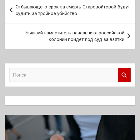
Навигация
Отбывающего срок за смерть Старовойтовой будут
по
судить за тройное убийство
записям
Бывший заместитель начальника российской
колонии пойдет под суд за взятки
П
о
и
с
к