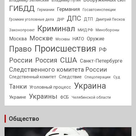
Владимир Зеленский
Владимир Путин
ГИБДД
Германия
Германии
Госавтоинспекции
ДПС
ДТП
Громкие уголовные дела
ДНР
Дмитрий Песков
Криминал
МИД РФ
Законопроект
Минобороны
Москве
Москва
Оружие
НАТО
Москвы
Происшествия
Право
РФ
США
России
Россия
Санкт-Петербурге
Следственного комитета России
Следствие
Следственный комитет
Спецоперации
Суд
Украина
Танки
Уголовный процесс
Украины
Украине
ФСБ
Челябинской области
Общество