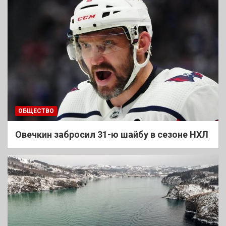
ОБЩЕСТВО
Овечкин забросил 31-ю шайбу в сезоне НХЛ