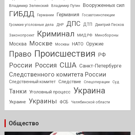
Вооруженных сил
Владимир Зеленский
Владимир Путин
ГИБДД
Германия
Германии
Госавтоинспекции
ДПС
ДТП
Громкие уголовные дела
ДНР
Дмитрий Песков
Криминал
МИД РФ
Законопроект
Минобороны
Москве
Москва
Оружие
НАТО
Москвы
Происшествия
Право
РФ
США
России
Россия
Санкт-Петербурге
Следственного комитета России
Следствие
Следственный комитет
Спецоперации
Суд
Украина
Танки
Уголовный процесс
Украины
Украине
ФСБ
Челябинской области
Общество