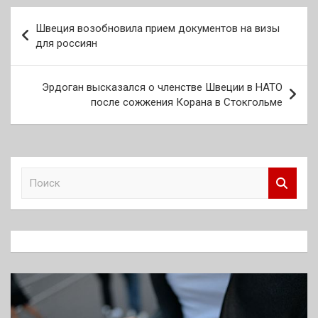
Навигация
Швеция возобновила прием документов на визы
по
для россиян
записям
Эрдоган высказался о членстве Швеции в НАТО
после сожжения Корана в Стокгольме
П
о
и
с
к