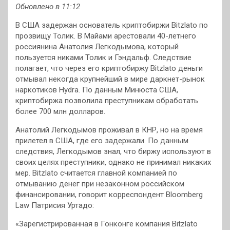
Обновлено в 11:12
В США задержан основатель криптобиржи Bitzlato по
прозвищу Толик. В Майами арестовали 40-летнего
россиянина Анатолия Легкодымова,
который
пользуется никами Толик и Гэндальф. Следствие
полагает, что через его криптобиржу Bitzlato деньги
отмывал некогда крупнейший в мире даркнет-рынок
наркотиков Hydra. По данным Минюста США,
криптобиржа позволила преступникам обработать
более 700 млн долларов.
Анатолий Легкодымов проживал в КНР, но на время
прилетел в США, где его задержали. По данным
следствия, Легкодымов знал, что биржу используют в
своих целях преступники, однако не принимал никаких
мер. Bitzlato считается главной компанией по
отмыванию денег при незаконном российском
финансировании, говорит корреспондент Bloomberg
Law Патрисия Уртадо:
«Зарегистрированная в Гонконге компания Bitzlato