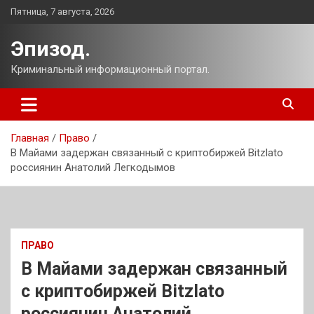
Перейти
Пятница, 7 августа, 2026
к
содержимому
Эпизод.
Криминальный информационный портал.
Главная
Право
В Майами задержан связанный с криптобиржей Bitzlato
россиянин Анатолий Легкодымов
ПРАВО
В Майами задержан связанный
с криптобиржей Bitzlato
россиянин Анатолий