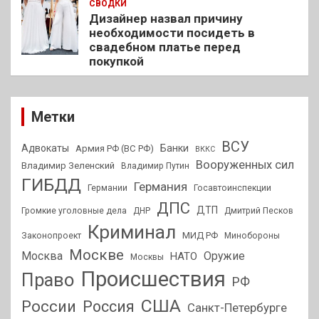
СВОДКИ
Дизайнер назвал причину
необходимости посидеть в
свадебном платье перед
покупкой
Метки
ВСУ
Адвокаты
Банки
Армия РФ (ВС РФ)
ВККС
Вооруженных сил
Владимир Зеленский
Владимир Путин
ГИБДД
Германия
Германии
Госавтоинспекции
ДПС
ДТП
Громкие уголовные дела
ДНР
Дмитрий Песков
Криминал
МИД РФ
Законопроект
Минобороны
Москве
Москва
Оружие
НАТО
Москвы
Происшествия
Право
РФ
США
России
Россия
Санкт-Петербурге