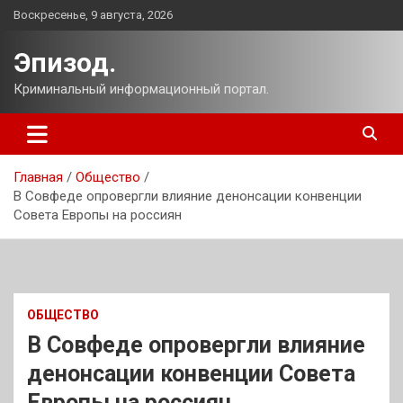
Перейти
Воскресенье, 9 августа, 2026
к
содержимому
Эпизод.
Криминальный информационный портал.
Главная
Общество
В Совфеде опровергли влияние денонсации конвенции
Совета Европы на россиян
ОБЩЕСТВО
В Совфеде опровергли влияние
денонсации конвенции Совета
Европы на россиян