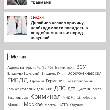
травмами
СВОДКИ
Дизайнер назвал причину
необходимости посидеть в
свадебном платье перед
покупкой
Метки
ВСУ
Адвокаты
Банки
Армия РФ (ВС РФ)
ВККС
Вооруженных сил
Владимир Зеленский
Владимир Путин
ГИБДД
Германия
Германии
Госавтоинспекции
ДПС
ДТП
Громкие уголовные дела
ДНР
Дмитрий Песков
Криминал
МИД РФ
Законопроект
Минобороны
Москве
Москва
Оружие
НАТО
Москвы