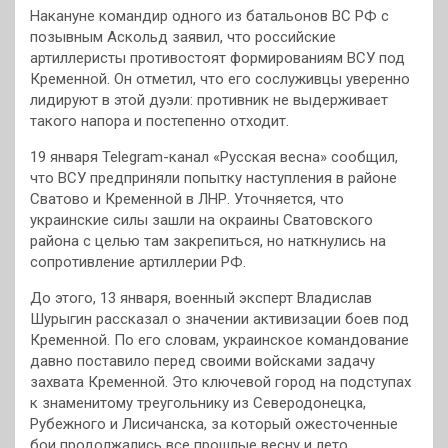
Накануне командир одного из батальонов ВС РФ с
позывным Аскольд заявил, что российские
артиллеристы противостоят формированиям ВСУ под
Кременной. Он отметил, что его сослуживцы уверенно
лидируют в этой дуэли: противник не выдерживает
такого напора и постепенно отходит.
19 января Telegram-канал «Русская весна» сообщил,
что ВСУ предприняли попытку наступления в районе
Сватово и Кременной в ЛНР. Уточняется, что
украинские силы зашли на окраины Сватовского
района с целью там закрепиться, но наткнулись на
сопротивление артиллерии РФ.
До этого, 13 января, военный эксперт Владислав
Шурыгин рассказал о значении активизации боев под
Кременной. По его словам, украинское командование
давно поставило перед своими войсками задачу
захвата Кременной. Это ключевой город на подступах
к знаменитому треугольнику из Северодонецка,
Рубежного и Лисичанска, за который ожесточенные
бои продолжались все прошлые весну и лето.