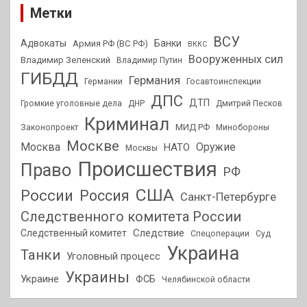
Метки
ВСУ
Адвокаты
Банки
Армия РФ (ВС РФ)
ВККС
Вооруженных сил
Владимир Зеленский
Владимир Путин
ГИБДД
Германия
Германии
Госавтоинспекции
ДПС
ДТП
Громкие уголовные дела
ДНР
Дмитрий Песков
Криминал
МИД РФ
Законопроект
Минобороны
Москве
Москва
Оружие
НАТО
Москвы
Происшествия
Право
РФ
США
России
Россия
Санкт-Петербурге
Следственного комитета России
Следствие
Следственный комитет
Спецоперации
Суд
Украина
Танки
Уголовный процесс
Украины
Украине
ФСБ
Челябинской области