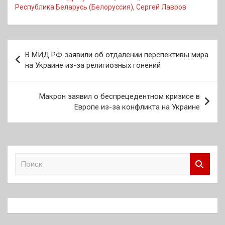
Республика Беларусь (Белоруссия)
,
Сергей Лавров
Навигация
В МИД РФ заявили об отдалении перспективы мира
по
на Украине из-за религиозных гонений
записям
Макрон заявил о беспрецедентном кризисе в
Европе из-за конфликта на Украине
П
о
и
с
к