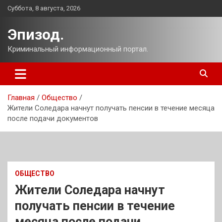
Перейти
Суббота, 8 августа, 2026
к
содержимому
Эпизод.
Криминальный информационный портал.
Главная
Общество
Жители Соледара начнут получать пенсии в течение месяца
после подачи документов
ОБЩЕСТВО
Жители Соледара начнут
получать пенсии в течение
месяца после подачи