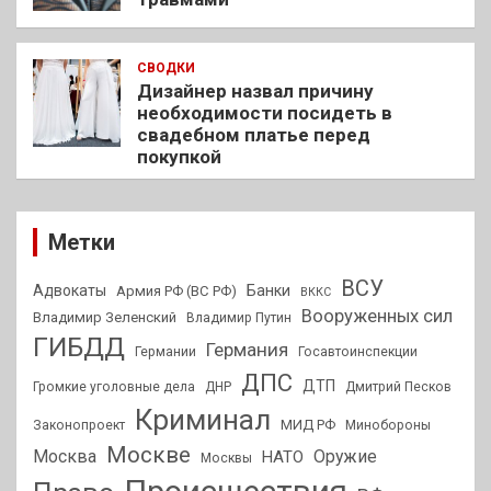
СВОДКИ
Дизайнер назвал причину
необходимости посидеть в
свадебном платье перед
покупкой
Метки
ВСУ
Адвокаты
Банки
Армия РФ (ВС РФ)
ВККС
Вооруженных сил
Владимир Зеленский
Владимир Путин
ГИБДД
Германия
Германии
Госавтоинспекции
ДПС
ДТП
Громкие уголовные дела
ДНР
Дмитрий Песков
Криминал
МИД РФ
Законопроект
Минобороны
Москве
Москва
Оружие
НАТО
Москвы