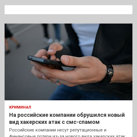
с
к
КРИМИНАЛ
На российские компании обрушился новый
вид хакерских атак с смс-спамом
Российские компании несут репутационные и
финансовые потери из-за нового вида хакерских атак.