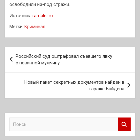
освободили из-под стражи.
Источник:
rambler.ru
Метки:
Криминал
Навигация
Российский суд оштрафовал съевшего явку
по
с повинной мужчину
записям
Новый пакет секретных документов найден в
гараже Байдена
П
о
и