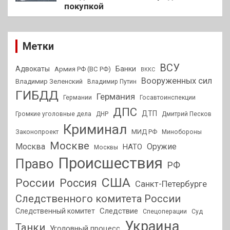
покупкой
Метки
ВСУ
Адвокаты
Банки
Армия РФ (ВС РФ)
ВККС
Вооруженных сил
Владимир Зеленский
Владимир Путин
ГИБДД
Германия
Германии
Госавтоинспекции
ДПС
ДТП
Громкие уголовные дела
ДНР
Дмитрий Песков
Криминал
МИД РФ
Законопроект
Минобороны
Москве
Москва
Оружие
НАТО
Москвы
Происшествия
Право
РФ
США
России
Россия
Санкт-Петербурге
Следственного комитета России
Следствие
Следственный комитет
Спецоперации
Суд
Украина
Танки
Уголовный процесс