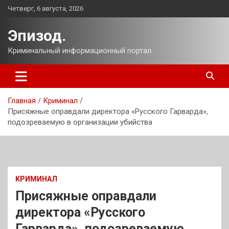
Перейти
Четверг, 6 августа, 2026
к
содержимому
Эпизод.
Криминальный информационный портал.
Главная
Криминал
Присяжные оправдали директора «Русского Гарварда»,
подозреваемую в организации убийства
КРИМИНАЛ
Присяжные оправдали
директора «Русского
Гарварда», подозреваемую