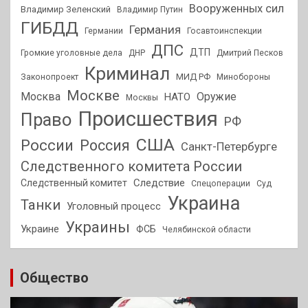
Вооруженных сил
Владимир Зеленский
Владимир Путин
ГИБДД
Германия
Германии
Госавтоинспекции
ДПС
ДТП
Громкие уголовные дела
ДНР
Дмитрий Песков
Криминал
МИД РФ
Законопроект
Минобороны
Москве
Москва
Оружие
НАТО
Москвы
Происшествия
Право
РФ
США
России
Россия
Санкт-Петербурге
Следственного комитета России
Следствие
Следственный комитет
Спецоперации
Суд
Украина
Танки
Уголовный процесс
Украины
Украине
ФСБ
Челябинской области
Общество