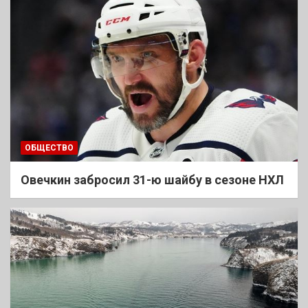
ОБЩЕСТВО
Овечкин забросил 31-ю шайбу в сезоне НХЛ