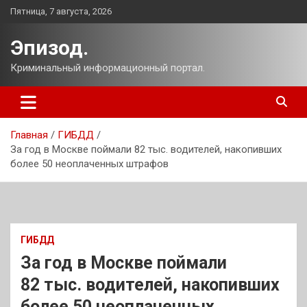
Перейти
Пятница, 7 августа, 2026
к
содержимому
Эпизод.
Криминальный информационный портал.
Главная
ГИБДД
За год в Москве поймали 82 тыс. водителей, накопивших
более 50 неоплаченных штрафов
ГИБДД
За год в Москве поймали
82 тыс. водителей, накопивших
более 50 неоплаченных