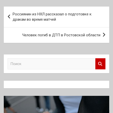
Навигация
Россиянин из НХЛ рассказал о подготовке к
по
дракам во время матчей
записям
Человек погиб в ДТП в Ростовской области
П
о
и
с
к