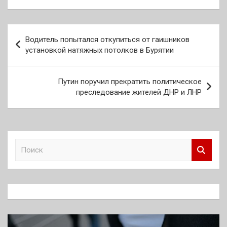
Навигация
Водитель попытался откупиться от гаишников
по
установкой натяжных потолков в Бурятии
записям
Путин поручил прекратить политическое
преследование жителей ДНР и ЛНР
П
о
и
с
к