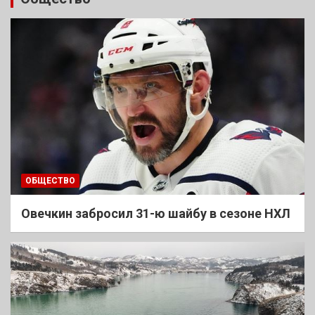
ОБЩЕСТВО
Овечкин забросил 31-ю шайбу в сезоне НХЛ