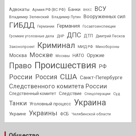
ВСУ
Адвокаты
Банки
Армия РФ (ВС РФ)
ВККС
Вооруженных сил
Владимир Зеленский
Владимир Путин
ГИБДД
Германия
Германии
Госавтоинспекции
ДПС
ДТП
Громкие уголовные дела
ДНР
Дмитрий Песков
Криминал
МИД РФ
Законопроект
Минобороны
Москве
Москва
Оружие
НАТО
Москвы
Происшествия
Право
РФ
США
России
Россия
Санкт-Петербурге
Следственного комитета России
Следствие
Следственный комитет
Спецоперации
Суд
Украина
Танки
Уголовный процесс
Украины
Украине
ФСБ
Челябинской области
Общество