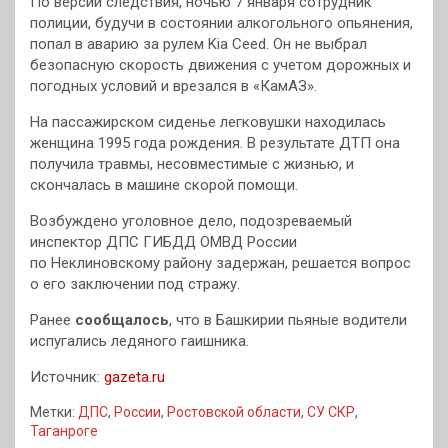
По версии следствия, ночью 7 января сотрудник
полиции, будучи в состоянии алкогольного опьянения,
попал в аварию за рулем Kia Ceed. Он не выбрал
безопасную скорость движения с учетом дорожных и
погодных условий и врезался в «КамАЗ».
На пассажирском сиденье легковушки находилась
женщина 1995 года рождения. В результате ДТП она
получила травмы, несовместимые с жизнью, и
скончалась в машине скорой помощи.
Возбуждено уголовное дело, подозреваемый
инспектор ДПС ГИБДД ОМВД России
по Неклиновскому району задержан, решается вопрос
о его заключении под стражу.
Ранее
сообщалось
, что в Башкирии пьяные водители
испугались ледяного гаишника.
Источник:
gazeta.ru
Метки:
ДПС
,
России
,
Ростовской области
,
СУ СКР
,
Таганроге