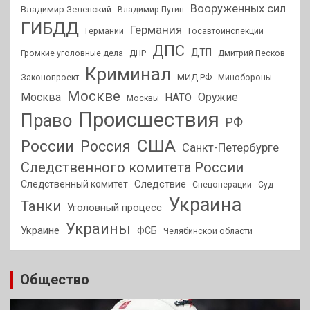
Вооруженных сил
Владимир Зеленский
Владимир Путин
ГИБДД
Германия
Германии
Госавтоинспекции
ДПС
ДТП
Громкие уголовные дела
ДНР
Дмитрий Песков
Криминал
МИД РФ
Законопроект
Минобороны
Москве
Москва
Оружие
НАТО
Москвы
Происшествия
Право
РФ
США
России
Россия
Санкт-Петербурге
Следственного комитета России
Следствие
Следственный комитет
Спецоперации
Суд
Украина
Танки
Уголовный процесс
Украины
Украине
ФСБ
Челябинской области
Общество