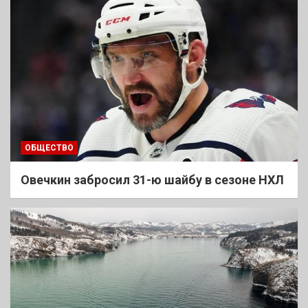
ОБЩЕСТВО
Овечкин забросил 31-ю шайбу в сезоне НХЛ