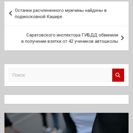
Навигация
Останки расчлененного мужчины найдены в
по
подмосковной Кашире
записям
Саратовского инспектора ГИБДД обвинили
в получении взятки от 42 учеников автошколы
П
о
и
с
к