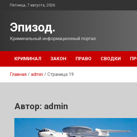
Перейти
Пятница, 7 августа, 2026
к
содержимому
Эпизод.
Криминальный информационный портал.
КРИМИНАЛ
ЗАКОН
ПРАВО
СВОДКИ
ПР
Главная
admin
Страница 19
Автор:
admin