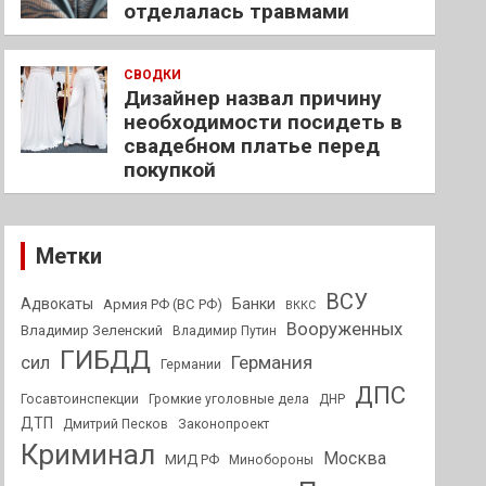
отделалась травмами
СВОДКИ
Дизайнер назвал причину
необходимости посидеть в
свадебном платье перед
покупкой
Метки
ВСУ
Адвокаты
Банки
Армия РФ (ВС РФ)
ВККС
Вооруженных
Владимир Зеленский
Владимир Путин
ГИБДД
Германия
сил
Германии
ДПС
Госавтоинспекции
Громкие уголовные дела
ДНР
ДТП
Дмитрий Песков
Законопроект
Криминал
Москва
МИД РФ
Минобороны